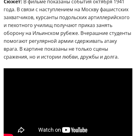
Сюжет:
В фильме показаны события октября 1941
года. В связи с наступлением на Москву фашистских
захватчиков, курсанты подольских артиллерийского
и пехотного училищ получают приказ занять
оборону на Ильинском рубеже. Вчерашние студенты
помогают регулярной армии сдерживать атаку
врага. В картине показаны не только сцены
сражения, но и истории любви, дружбы и долга.