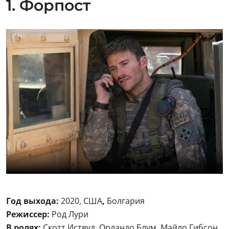
1. Форпост
Год выхода:
2020, США
,
Болгария
Режиссер:
Род Лури
В ролях:
Скотт Иствуд, Орландо Блум, Майло Гибсон