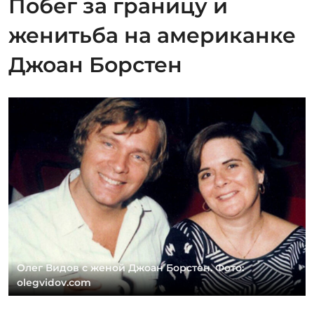
Побег за границу и
женитьба на американке
Джоан Борстен
Олег Видов с женой Джоан Борстен. Фото:
olegvidov.com