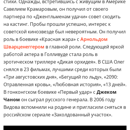
стихи. Однажды, встретившись с живущим в Америке
Савелием Крамаровым, он получил от своего
партнера по «Джентльменам удачи» совет сходить
на кастинг. Пробы прошли успешно, интерес к
советской кинозвезде был невероятным. Он получил
роль в боевике «Красная жара» с
Арнольдом
Шварценеггером
в главной роли. Следующей яркой
работой актера в Голливуде стала роль в
эротическом триллере «Дикая орхидея». В США Олег
снялся в 23 фильмах, лучшими среди которых были
«Три августовских дня», «Бегущий по льду», «2090:
Отравленная кровь», «Любовная история», «13 дней».
В гонконгском боевике «Первый удар» с
Джеком
Чаном
он сыграл русского генерала. В 2006 году
Видова вспомнили на родине и пригласили сняться в
российском сериале «Заколдованный участок».