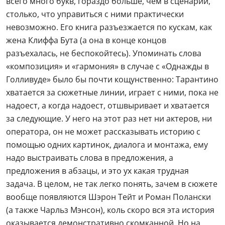
всего много букв, гораздо больше, чем в сценарии,
столько, что управиться с ними практически
невозможно. Его книга разъезжается по кускам, как
жена Клиффа Бута (а она в конце концов
разъехалась, не беспокойтесь). Упоминать слова
«композиция» и «гармония» в случае с «Однажды в
Голливуде» было бы почти кощунственно: Тарантино
хватается за сюжетные линии, играет с ними, пока не
надоест, а когда надоест, отшвыривает и хватается
за следующие. У него на этот раз нет ни актеров, ни
оператора, он не может рассказывать историю с
помощью одних картинок, диалога и монтажа, ему
надо выстраивать слова в предложения, а
предложения в абзацы, и это ух какая трудная
задача. В целом, не так легко понять, зачем в сюжете
вообще появляются Шэрон Тейт и Роман Полански
(а также Чарльз Мэнсон), коль скоро вся эта история
оказывается демонстративно скомканной. Но на