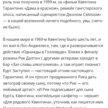
роль она получила в 1999-м, за «фильм Квентина
Тарантино «Дама в красном», ремейк гангстерского
эпоса, написанный сценаристом Джоном Сэйлзом»
— в нашей вселенной ничего подобного, увы, снято
не было).
В нашем мире в 1969-м Квентину было шесть лет, и
он жил в Лос-Анджелесе, там, где и разворачивается
действие «Однажды в Голливуде». Ближе к финалу
романа Рик Далтон с другими актерами заходит в
бар «Зал славы алкоголиков», а там играет пианист
Курт Заступил — настоящий отчим настоящего
Тарантино. И он просит придуманного Рика дать
автограф своему сыну, потому что Рик — его
любимый артист. «И Рик подписывает для сына
Курта, Квентина, коктейльную салфетку — черкает
«Для рядового Квентина», уточнив, как пишется имя.