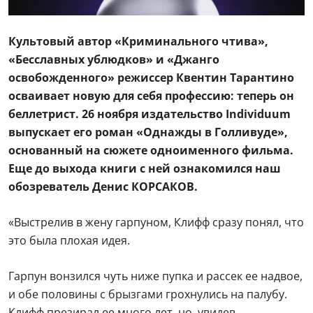
Культовый автор «Криминального чтива»,
«Бесславных ублюдков» и «Джанго
освобожденного» режиссер Квентин Тарантино
осваивает новую для себя профессию: теперь он
беллетрист. 26 ноября издательство Individuum
выпускает его роман «Однажды в Голливуде»,
основанный на сюжете одноименного фильма.
Еще до выхода книги с ней ознакомился наш
обозреватель Денис КОРСАКОВ.
«Выстрелив в жену гарпуном, Клифф сразу понял, что
это была плохая идея.
Гарпун вонзился чуть ниже пупка и рассек ее надвое,
и обе половины с брызгами грохнулись на палубу.
Клифф презирал ее много лет, но, увидев