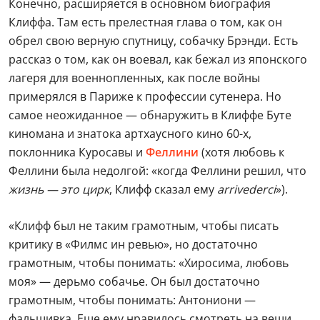
Конечно, расширяется в основном биография
Клиффа. Там есть прелестная глава о том, как он
обрел свою верную спутницу, собачку Брэнди. Есть
рассказ о том, как он воевал, как бежал из японского
лагеря для военнопленных, как после войны
примерялся в Париже к профессии сутенера. Но
самое неожиданное — обнаружить в Клиффе Буте
киномана и знатока артхаусного кино 60-х,
поклонника Куросавы и
Феллини
(хотя любовь к
Феллини была недолгой: «когда Феллини решил, что
жизнь — это цирк
, Клифф сказал ему
arrivederci
»).
«Клифф был не таким грамотным, чтобы писать
критику в «Филмс ин ревью», но достаточно
грамотным, чтобы понимать: «Хиросима, любовь
моя» — дерьмо собачье. Он был достаточно
грамотным, чтобы понимать: Антониони —
фальшивка. Еще ему нравилось смотреть на вещи