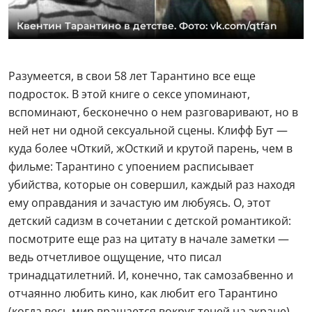
Квентин Тарантино в детстве. Фото: vk.com/qtfan
Разумеется, в свои 58 лет Тарантино все еще
подросток. В этой книге о сексе упоминают,
вспоминают, бесконечно о нем разговаривают, но в
ней нет ни одной сексуальной сцены. Клифф Бут —
куда более чОткий, жОсткий и крутой парень, чем в
фильме: Тарантино с упоением расписывает
убийства, которые он совершил, каждый раз находя
ему оправдания и зачастую им любуясь. О, этот
детский садизм в сочетании с детской романтикой:
посмотрите еще раз на цитату в начале заметки —
ведь отчетливое ощущение, что писал
тринадцатилетний. И, конечно, так самозабвенно и
отчаянно любить кино, как любит его Тарантино
(когда весь мир вращается вокруг теней на экране),