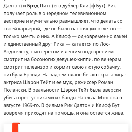
Далтон) и
Брэд
Питт (его дублер Клифф Бут). Рик
получает роль в очередном телевизионном
вестерне и мучительно размышляет, что делать со
своей карьерой, где не было настоящих взлетов —
только мечты о них. А Клифф — одновременно лакей
и единственный друг Рика — катается по Лос-
Анджелесу, с интересом и легким подозрением
смотрит на босоногих девушек-хиппи, по вечерам
смотрит телевизор и кормит свою лютую собачку,
питбуля Брэнди. На заднем плане бегают красавица-
актриса Шэрон Тейт и ее муж, режиссер Роман
Полански. В реальности Шэрон Тейт была зверски
убита преступниками из банды Чарльза Мэнсона в
августе 1969-го. В фильме Рик Далтон и Клифф Бут
вовремя приходят на помощь, и она остается жива.