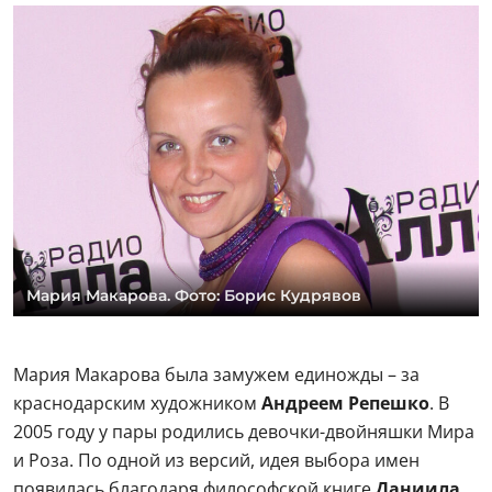
Мария Макарова. Фото: Борис Кудрявов
Мария Макарова была замужем единожды – за
краснодарским художником
Андреем Репешко
. В
2005 году у пары родились девочки-двойняшки Мира
и Роза. По одной из версий, идея выбора имен
появилась благодаря философской книге
Даниила