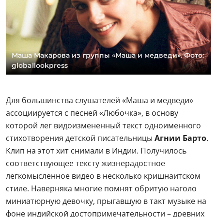
Маша Макарова из группы «Маша и медведи». Фото:
globallookpress
Для большинства слушателей «Маша и медведи»
ассоциируется с песней «Любочка», в основу
которой лег видоизмененный текст одноименного
стихотворения детской писательницы
Агнии Барто
.
Клип на этот хит снимали в Индии. Получилось
соответствующее тексту жизнерадостное
легкомысленное видео в несколько кришнаитском
стиле. Наверняка многие помнят обритую наголо
миниатюрную девочку, прыгавшую в такт музыке на
фоне индийской достопримечательности – древних