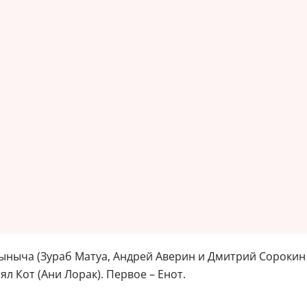
ыныча (Зураб Матуа, Андрей Аверин и Дмитрий Сорокин и
л Кот (Ани Лорак). Первое – Енот.