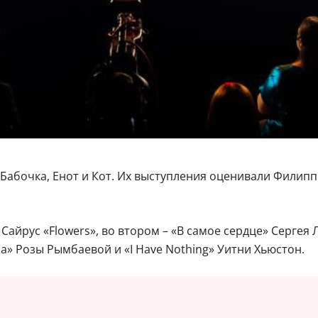
абочка, Енот и Кот. Их выступления оценивали Филипп
йрус «Flowers», во втором – «В самое сердце» Сергея Ла
а» Розы Рымбаевой и «I Have Nothing» Уитни Хьюстон.