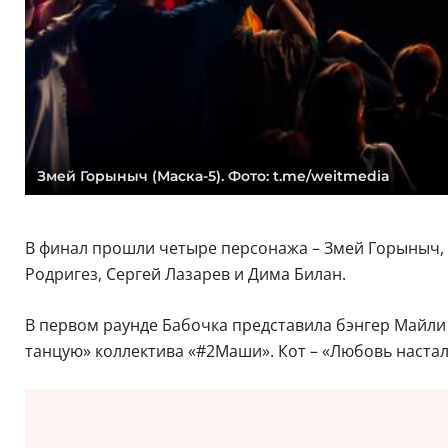
Змей Горыныч (Маска-5). Фото: t.me/weitmedia
В финал прошли четыре персонажа – Змей Горыныч, Б
Родригез, Сергей Лазарев и Дима Билан.
В первом раунде Бабочка представила бэнгер Майли Са
танцую» коллектива «#2Маши». Кот – «Любовь настал