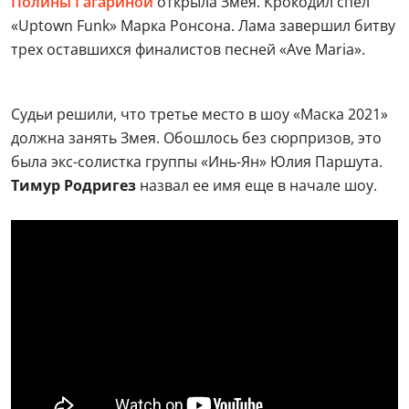
Полины Гагариной
открыла Змея. Крокодил спел
«Uptown Funk» Марка Ронсона. Лама завершил битву
трех оставшихся финалистов песней «Ave Maria».
Судьи решили, что третье место в шоу «Маска 2021»
должна занять Змея. Обошлось без сюрпризов, это
была экс-солистка группы «Инь-Ян» Юлия Паршута.
Тимур Родригез
назвал ее имя еще в начале шоу.