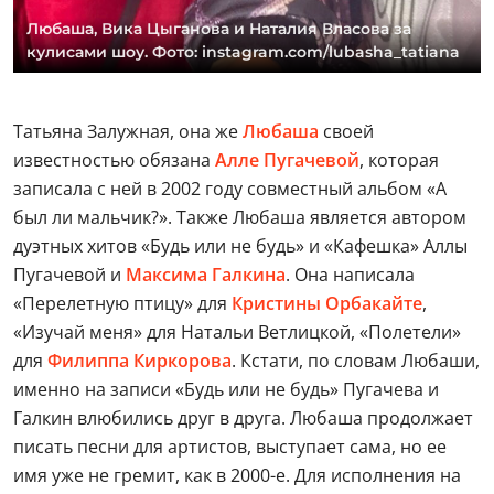
Любаша, Вика Цыганова и Наталия Власова за
кулисами шоу. Фото: instagram.com/lubasha_tatiana
Татьяна Залужная, она же
Любаша
своей
известностью обязана
Алле Пугачевой
, которая
записала с ней в 2002 году совместный альбом «А
был ли мальчик?». Также Любаша является автором
дуэтных хитов «Будь или не будь» и «Кафешка» Аллы
Пугачевой и
Максима Галкина
. Она написала
«Перелетную птицу» для
Кристины Орбакайте
,
«Изучай меня» для Натальи Ветлицкой, «Полетели»
для
Филиппа Киркорова
. Кстати, по словам Любаши,
именно на записи «Будь или не будь» Пугачева и
Галкин влюбились друг в друга. Любаша продолжает
писать песни для артистов, выступает сама, но ее
имя уже не гремит, как в 2000-е. Для исполнения на