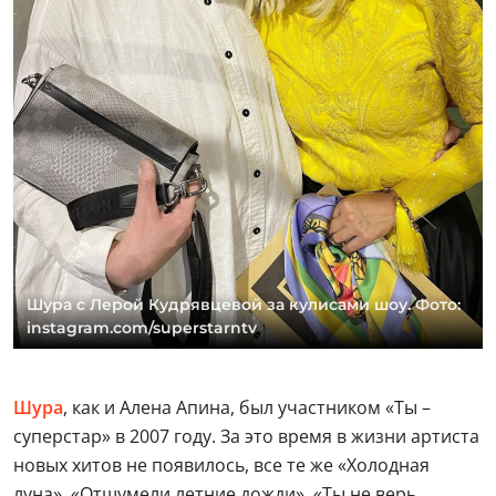
Шура с Лерой Кудрявцевой за кулисами шоу. Фото:
instagram.com/superstarntv
Шура
, как и Алена Апина, был участником «Ты –
суперстар» в 2007 году. За это время в жизни артиста
новых хитов не появилось, все те же «Холодная
луна», «Отшумели летние дожди», «Ты не верь