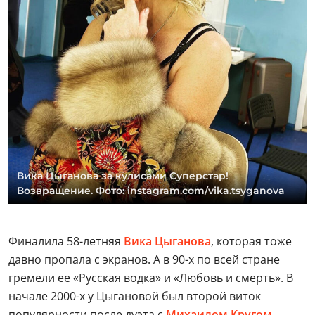
Вика Цыганова за кулисами Суперстар!
Возвращение. Фото: instagram.com/vika.tsyganova
Финалила 58-летняя
Вика Цыганова
, которая тоже
давно пропала с экранов. А в 90-х по всей стране
гремели ее «Русская водка» и «Любовь и смерть». В
начале 2000-х у Цыгановой был второй виток
популярности после дуэта с
Михаилом Кругом
.