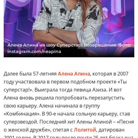
Алена Апина на шоу Суперстар! Возвращение. Фото:
instagram.com/neapina
Далее была 57-летняя
Алена Апина
, которая в 2007
году участвовала в первом подобном проекте «Ты
суперстар!». Выиграла тогда певица Азиза. И вот
Алена вновь решила попробовать перезапустить
свою карьеру. Алена начинала в группу
«Комбинация». В 90-е начала сольную карьеру, став
суперзвездой. Последний хит Алены Апиной – «Песня
о женской дружбе», спетая с
Лолитой
, датирован
2001 годом. В 2017 году после почти 25 лет брака она