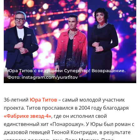
Юра Титов с ведущими Суперстар! Возвращение.
Фото: instagram.com/yuratitov
36-летний
Юра Титов
– самый молодой участник
проекта. Титов прославился в 2004 году благодаря
«Фабрике звезд-4»
, где он исполнил свой
единственный хит «Понарошку». У Юры был роман с
джазовой певицей Теоной Контридзе, в результате