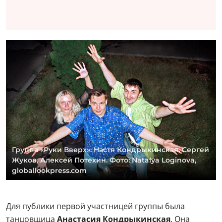
Группа «Руки Вверх»: Настя Кондрыкинская, Сергей
Жуков, Алексей Потехин. Фото: Natalya Loginova,
globallookpress.com
Для публики первой участницей группы была
танцовщица
Анастасия Кондрыкинская
. Она