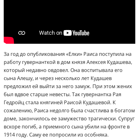
За год до опубликования «Елки» Раиса поступила на
работу гувернанткой в дом князя Алексея Кудашева,
который недавно овдовел. Она воспитывала его
сына Алешу, и через несколько лет Кудашев
предложил ей выйти за него замуж. При этом жених
был вдвое старше невесты. Так гувернантка Рая
Гедройц стала княгиней Раисой Кудашевой. К
сожалению, Раиса недолго была счастлива в богатом
доме, закончилось ее замужество трагически. Супруг
вскоре погиб, а приемного сына убили на фронте в
1914 году. Саму ее попросили из особняка.