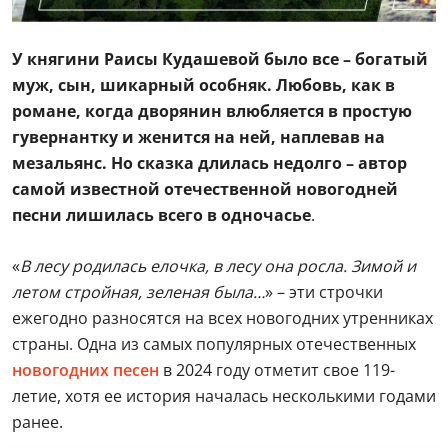
У княгини Раисы Кудашевой было все – богатый
муж, сын, шикарный особняк. Любовь, как в
романе, когда дворянин влюбляется в простую
гувернантку и женится на ней, наплевав на
мезальянс. Но сказка длилась недолго – автор
самой известной отечественной новогодней
песни лишилась всего в одночасье
.
«
В лесу родилась елочка, в лесу она росла. Зимой и
летом стройная, зеленая была…
» – эти строчки
ежегодно разносятся на всех новогодних утренниках
страны. Одна из самых популярных отечественных
новогодних песен
в 2024 году отметит свое 119-
летие, хотя ее история началась несколькими годами
ранее.