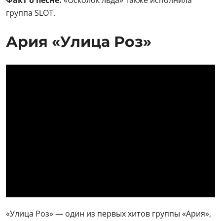
Факт о песне:
«Осколок льда» также исполнила
группа SLOT.
Ария «Улица Роз»
«Улица Роз» — один из первых хитов группы «Ария»,