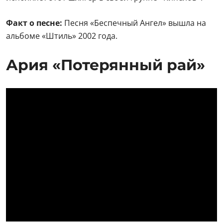
Факт о песне:
Песня «Беспечный Ангел» вышла на
альбоме «Штиль» 2002 года.
Ария «Потерянный рай»