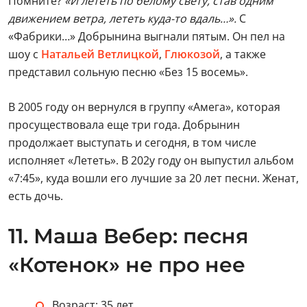
Помните?
«И лететь по белому свету, став одним
движением ветра, лететь куда-то вдаль…».
С
«Фабрики…» Добрынина выгнали пятым. Он пел на
шоу с
Натальей Ветлицкой
,
Глюкозой
, а также
представил сольную песню «Без 15 восемь».
В 2005 году он вернулся в группу «Амега», которая
просуществовала еще три года. Добрынин
продолжает выступать и сегодня, в том числе
исполняет «Лететь». В 202у году он выпустил альбом
«7:45», куда вошли его лучшие за 20 лет песни. Женат,
есть дочь.
11. Маша Вебер: песня
«Котенок» не про нее
Возраст: 35 лет