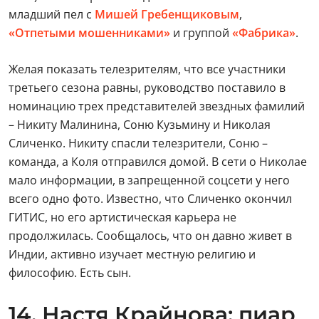
младший пел с
Мишей Гребенщиковым
,
«Отпетыми мошенниками»
и группой
«Фабрика»
.
Желая показать телезрителям, что все участники
третьего сезона равны, руководство поставило в
номинацию трех представителей звездных фамилий
– Никиту Малинина, Соню Кузьмину и Николая
Сличенко. Никиту спасли телезрители, Соню –
команда, а Коля отправился домой. В сети о Николае
мало информации, в запрещенной соцсети у него
всего одно фото. Известно, что Сличенко окончил
ГИТИС, но его артистическая карьера не
продолжилась. Сообщалось, что он давно живет в
Индии, активно изучает местную религию и
философию. Есть сын.
14. Настя Крайнова: пиар