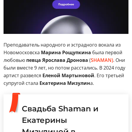
Преподаватель народного и эстрадного вокала из
Новомосковска
Марина Рощупкина
была первой
любовью
певца Ярослава Дронова
(
SHAMAN)
. Они
были вместе 9 лет, но потом расстались. В 2024 году
артист развелся
Еленой Мартыновой
. Его третьей
супругой стала
Екатерина Мизулин
а.
Свадьба Shaman и
Екатерины
Мизулиной в