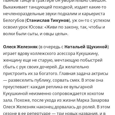
пьяном танце в трактире он уморительно смешон.
Выхаживает танцующей походкой, издает какие-то
нечленораздельные звуки подхалим и карьериста
Белогубов (
Станислав Тикунов
), уж он-то с успехом
освоил урок Юсова: «Живи по закону, так, чтобы и
волки были сыты, и овцы целы».
Олеся Железняк
(в очередь с
Натальей Щукиной
)
играет вдову коллежского асессора Кукушкину,
женщину еще не старую, мечтающую побыстрей
сбыть с рук своих дочерей. Да желательно
пристроить их за богатого. Главная задача актрисы
— развеселить публику, сорвать смех. В этом она
преуспевает: каждая реплика ее вульгарной
Кукушкиной неизменно сопровождается хохотом
зала. Похоже, после ухода из жизни Марка Захарова
Олеся Железняк наконец дорвалась до ролей. В этом
сезоне в ее репертуаре — три новых названия, и в