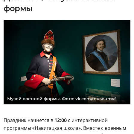
Музей военной формы. Фото: vk.com/museumvf
Праздник начнется в
12:00
с интерактивной
программы «Навигацкая школа». Вместе с военным
моряком участники познакомятся с семафорной
азбукой и научатся вязать настоящие морские узлы.
Программа пройдет в два сеанса —
в 12:00 и 14:00
.
Для детей и взрослых подготовили мастер-класс
«Матрос». На занятии расскажут, как появилась
морская форма и что означают ее основные
элементы, а затем предложат сделать бумажную
фигурку матроса своими руками. Присоединиться
можно
в 13:00 или 16:00
.