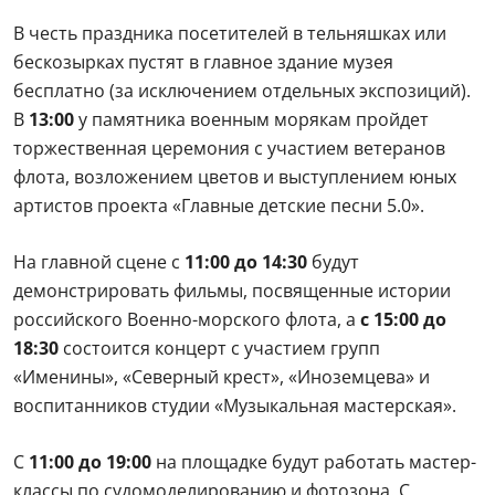
российского Военно-морского флота, а
с 15:00 до
18:30
состоится концерт с участием групп
«Именины», «Северный крест», «Иноземцева» и
воспитанников студии «Музыкальная мастерская».
С
11:00 до 19:00
на площадке будут работать мастер-
классы по судомоделированию и фотозона. С
полудня до шести вечера на Танковой площадке
научат вязать крепкие корабельные узлы и
складывать из бумаги непотопляемый флот в
технике оригами. Любители стратегий смогут
устроить турнир в старый добрый «Морской бой», а
для самых маленьких художников приготовят мелки
для ярких рисунков прямо на асфальте.
Где:
Музей «Г.О.Р.А.», м. Парк Победы,
территория парка Победы, вход на
пересечении аллеи Памяти и аллеи