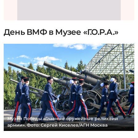
Музей Победы «Главные оружейные реликвии
армии». Фото: Сергей Киселев/АГН Москва
В честь праздника посетителей в тельняшках или
бескозырках пустят в главное здание музея
бесплатно (за исключением отдельных экспозиций).
В
13:00
у памятника военным морякам пройдет
торжественная церемония с участием ветеранов
флота, возложением цветов и выступлением юных
артистов проекта «Главные детские песни 5.0».
На главной сцене с
11:00 до 14:30
будут
демонстрировать фильмы, посвященные истории