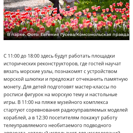
монету. Для детей подготовят мастер-классы по
росписи фигурок на морскую тему и настольные
игры. В 11:00 на пляже музейного комплекса
стартуют соревнования радиоуправляемых моделей
кораблей, а в 12:30 посетителям покажут работу
телеуправляемого необитаемого подводного
аппарата, который используют для исследований.
К 20-летию Музея истории Военно-морского флота
откроется юбилейная выставка «20 лет на волне
истории», а также подготовят специальные
экспозиции для посетителей. Внутри центрального
объекта Музея — настоящей подводной лодки Б-396
посетители смогут посмотреть документальные
фильмы, побывать на презентациях книг и
встретиться с ветеранами-подводниками во время
круглого стола.