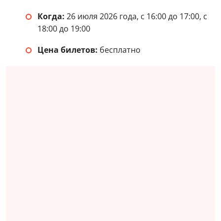
Концерт «Ты морячка, я моряк»