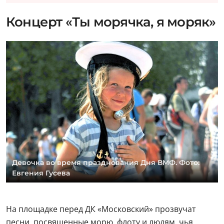
Девочка во время празднования Дня ВМФ. Фото:
Евгения Гусева
На площадке перед ДК «Московский» прозвучат
песни, посвященные морю, флоту и людям, чья
жизнь связана со службой на воде. Перед зрителями
выступят участники студий современного вокала
«Хит» и «Меломания». Они исполнят тематические
композиции, которые давно стали частью
празднования Дня ВМФ.
Где:
площадка перед ДК «Московский»,
микрорайон 1, дом 49, округ
Новомосковский, район Филимонковский,
Москва