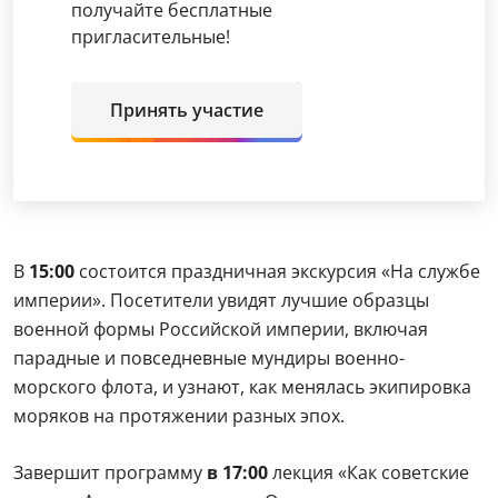
военной формы Российской империи, включая
парадные и повседневные мундиры военно-
морского флота, и узнают, как менялась экипировка
моряков на протяжении разных эпох.
Завершит программу
в 17:00
лекция «Как советские
моряки Америку покоряли». Она расскажет о визите
советских кораблей на военно-морскую базу
Норфолк летом 1989 года — событии, которое стало
символом потепления отношений между СССР и
США в конце холодной войны и одновременно
продемонстрировало возможности советского
флота.
Где:
Музей военной формы, Большая
Никитская, д. 46/17, стр. 1, Москва
Когда:
26 июля 2026 года, с 12:00 до 17:00