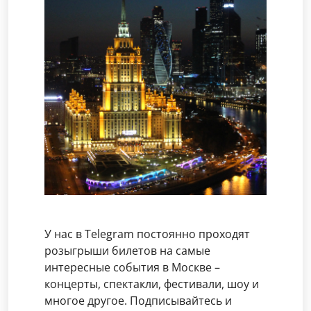
У нас в Telegram постоянно проходят
розыгрыши билетов на самые
интересные события в Москве –
концерты, спектакли, фестивали, шоу и
многое другое. Подписывайтесь и
получайте бесплатные
пригласительные!
Принять участие
В
15:00
состоится праздничная экскурсия «На службе
империи». Посетители увидят лучшие образцы