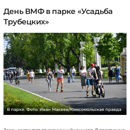
В парке. Фото: Иван Макеев/Комсомольская правда
Здесь состоится праздничный концерт. В программе
— любимые композиции нескольких поколений,
посвященные морякам, Родине и морской
романтике. Артисты исполнят такие известные
песни, как «О, море, море!» и «На побывку едет
молодой моряк», а также другие произведения,
давно ставшие частью праздничного репертуара ко
Дню Военно-морского флота. Для гостей выступят
танцевальные коллективы.
С 16:00 до 17:00 на той же площадке пройдет