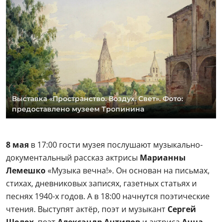
Выставка «Пространство. Воздух. Свет». Фото:
предоставлено музеем Тропинина
8 мая
в 17:00 гости музея послушают музыкально-
документальный рассказ актрисы
Марианны
Лемешко
«Музыка вечна!». Он основан на письмах,
стихах, дневниковых записях, газетных статьях и
песнях 1940-х годов. А в 18:00 начнутся поэтические
чтения. Выступят актёр, поэт и музыкант
Сергей
Шолох
, поэт
Александр Антипов
и актриса
Анна