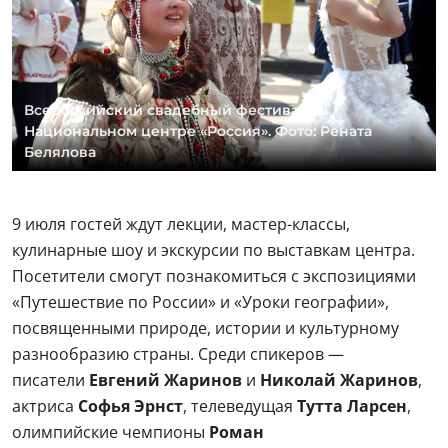
Всероссийский свадебный фестиваль в
Национальном центре «Россия». Фото: Рената
Белялова
9 июля гостей ждут лекции, мастер-классы,
кулинарные шоу и экскурсии по выставкам центра.
Посетители смогут познакомиться с экспозициями
«Путешествие по России» и «Уроки географии»,
посвященными природе, истории и культурному
разнообразию страны. Среди спикеров —
писатели
Евгений Жаринов
и
Николай Жаринов
,
актриса
Софья Эрнст
, телеведущая
Тутта Ларсен
,
олимпийские чемпионы
Роман