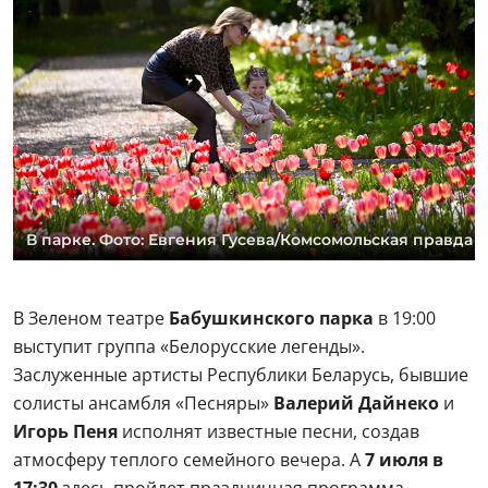
В парке. Фото: Евгения Гусева/Комсомольская правда
В Зеленом театре
Бабушкинского парка
в 19:00
выступит группа «Белорусские легенды».
Заслуженные артисты Республики Беларусь, бывшие
солисты ансамбля «Песняры»
Валерий Дайнеко
и
Игорь Пеня
исполнят известные песни, создав
атмосферу теплого семейного вечера. А
7 июля в
17:30
здесь пройдет праздничная программа