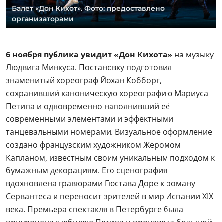
Балет «Дон Кихот». Фото: предоставлено
организаторами
6 ноября публика увидит «Дон Кихота»
на музыку
Людвига Минкуса. Постановку подготовил
знаменитый хореограф Йохан Кобборг,
сохранивший каноническую хореографию Мариуса
Петипа и одновременно наполнивший её
современными элементами и эффектными
танцевальными номерами. Визуальное оформление
создано французским художником Жеромом
Капланом, известным своим уникальным подходом к
бумажным декорациям. Его сценография
вдохновлена гравюрами Гюстава Доре к роману
Сервантеса и переносит зрителей в мир Испании XIX
века. Премьера спектакля в Петербурге была
приурочена к юбилею Петипа и произвела большой