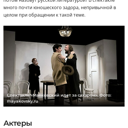
потом назовут русской литературой? В спектакле
много почти юношеского задора, непривычной в
целом при обращении к такой теме.
Спектакль «Маяковский идет за сахаром». Фото:
mayakovsky.ru
Актеры