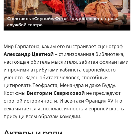
Спектакль «Скупой». Фото: предоставлено пресс-
службой театра
Мир Гарпагона, каким его выстраивает сценограф
Александр Цветной
– стилизованная библиотека,
настоящая обитель мыслителя, забитая фолиантами
и прочими атрибутами кабинета европейского
ученого. Здесь обитает человек, способный
цитировать Теофраста, Менандра и даже Будду.
Костюмы
Виктории Севрюковой
не преследуют
строгой историчности. И все-таки Франция XVII-го
века читается ясно: классичность и европейскость
присущи всем образам комедии.
Актеры и роли