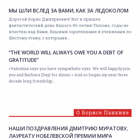
МЫ ШЛИ ВСЛЕД ЗА ВАМИ, КАК ЗА ЛЕДОКОЛОМ
Дорогой Борис Дмитриевич! Вот и пришел
фантастический день Вашего 90-летия! Похоже, годы не
властны над Вами, Вашими соратниками и учениками по
Шестому этажу, с которыми…
“THE WORLD WILL ALWAYS OWE YOU A DEBT OF
GRATITUDE”
«Valentina says you have sympathetic eyes. We will happily join
you and Barbara (Day) for dinner.» And so began my near three
decade long friendship…
О Борисе Панкине
НАШИ ПОЗДРАВЛЕНИЯ ДМИТРИЮ МУРАТОВУ,
ЛАУРЕАТУ НОБЕЛЕВСКОЙ ПРЕМИИ МИРА