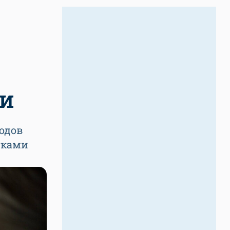
и
одов
уками