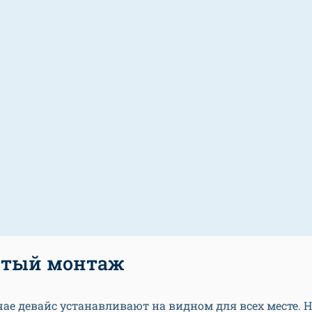
тый монтаж
чае девайс устанавливают на видном для всех месте. 