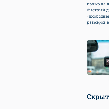
прямо на л
быстрый до
«инородный
размеров в
Скрыт