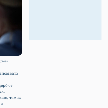
press
аписывать
ерб от
ки.
ше, чем за
 с