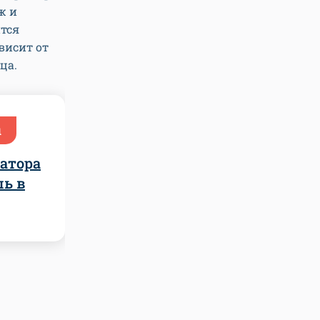
ж и
ится
висит от
ца.
ы
атора
шь в