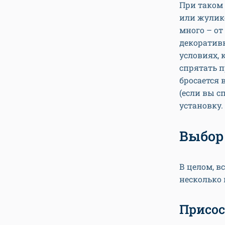
При таком 
или жулико
много – от
декоративн
условиях,
спрятать п
бросается 
(если вы с
установку.
Выбор
В целом, в
несколько
Присос