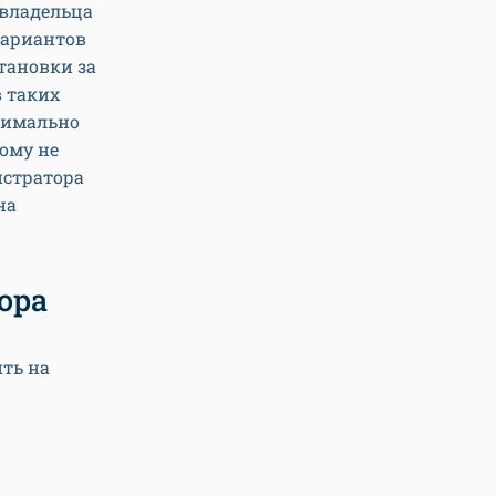
 владельца
Вариантов
становки за
в таких
симально
ому не
истратора
на
ора
ить на