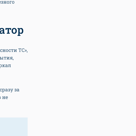
езного
атор
сности ТС»,
ытия,
ркал
сразу за
в не