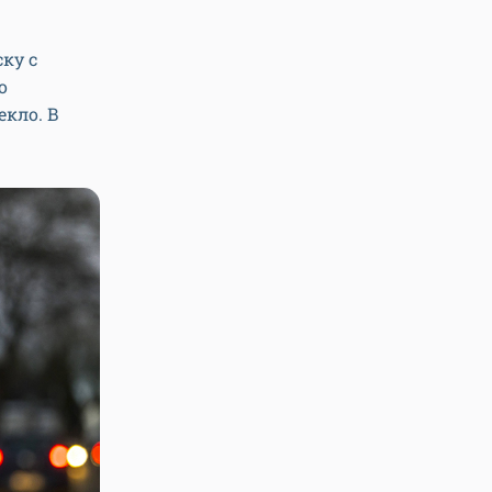
ку с
о
екло. В