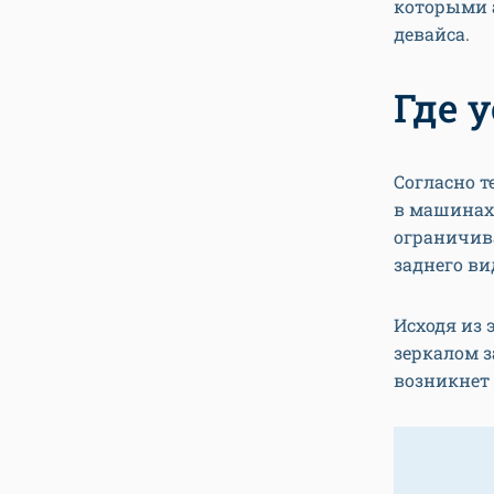
которыми 
девайса.
Где 
Согласно т
в машинах
ограничив
заднего ви
Исходя из 
зеркалом з
возникнет