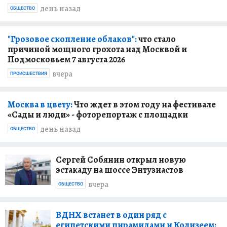
день назад
ОБЩЕСТВО
"Грозовое скопление облаков":
что стало
причиной мощного грохота над Москвой и
Подмосковьем 7 августа 2026
вчера
ПРОИСШЕСТВИЯ
Москва в цвету:
Что ждет в этом году на фестивале
«Сады и люди» - фоторепортаж с площадки
день назад
ОБЩЕСТВО
Сергей Собянин открыл новую
эстакаду на шоссе Энтузиастов
вчера
ОБЩЕСТВО
ВДНХ встанет в один ряд с
египетскими пирамидами и Колизеем: