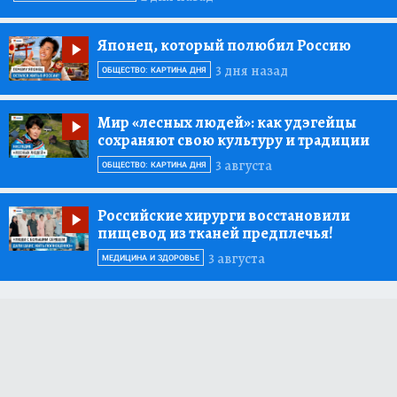
Японец, который полюбил Россию
3 дня назад
ОБЩЕСТВО: КАРТИНА ДНЯ
Мир «лесных людей»:
как удэгейцы
сохраняют свою культуру и традиции
3 августа
ОБЩЕСТВО: КАРТИНА ДНЯ
Российские хирурги восстановили
пищевод из тканей предплечья!
3 августа
МЕДИЦИНА И ЗДОРОВЬЕ