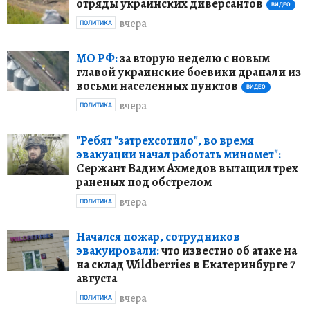
отряды украинских диверсантов
ВИДЕО
вчера
ПОЛИТИКА
МО РФ:
за вторую неделю с новым
главой украинские боевики драпали из
восьми населенных пунктов
ВИДЕО
вчера
ПОЛИТИКА
"Ребят "затрехсотило", во время
эвакуации начал работать миномет":
Сержант Вадим Ахмедов вытащил трех
раненых под обстрелом
вчера
ПОЛИТИКА
Начался пожар, сотрудников
эвакуировали:
что известно об атаке на
на склад Wildberries в Екатеринбурге 7
августа
вчера
ПОЛИТИКА