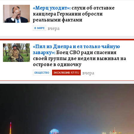
«Мерц уходит»:
слухи об отставке
канцлера Германии обросли
реальными фактами
вчера
В МИРЕ
«Пил из Днепра и ел только чайную
заварку»:
Боец СВО ради спасения
своей группы две недели выживал на
острове в одиночку
вчера
ОБЩЕСТВО
ЭКСКЛЮЗИВ KP.RU