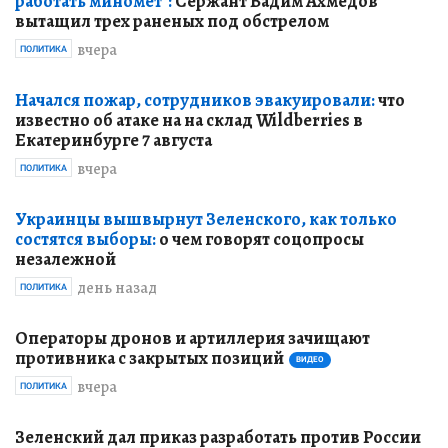
работать миномет":
Сержант Вадим Ахмедов
вытащил трех раненых под обстрелом
вчера
ПОЛИТИКА
Начался пожар, сотрудников эвакуировали:
что
известно об атаке на на склад Wildberries в
Екатеринбурге 7 августа
вчера
ПОЛИТИКА
Украинцы вышвырнут Зеленского, как только
состятся выборы:
о чем говорят соцопросы
незалежной
день назад
ПОЛИТИКА
Операторы дронов и артиллерия зачищают
противника с закрытых позиций
ВИДЕО
вчера
ПОЛИТИКА
Зеленский дал приказ разработать против России