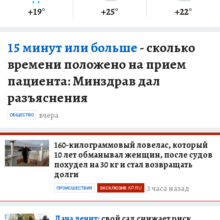
+19
°
+25
°
+22
°
15 минут или больше
- сколько
времени положено на прием
пациента: Минздрав дал
разъяснения
вчера
ОБЩЕСТВО
160-килограммовый ловелас, который
10 лет обманывал женщин, после судов
похудел на 30 кг и стал возвращать
долги
3 часа назад
ПРОИСШЕСТВИЯ
ЭКСКЛЮЗИВ KP.RU
Дача лечит:
свой сад снижает риск