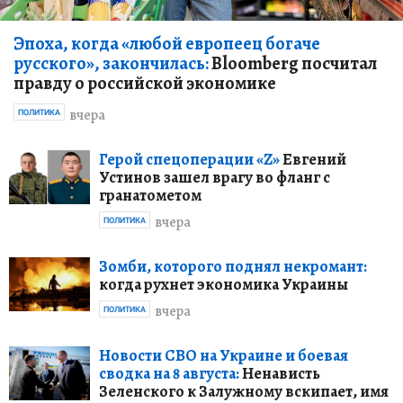
Эпоха, когда «любой европеец богаче
русского», закончилась:
Bloomberg посчитал
правду о российской экономике
вчера
ПОЛИТИКА
Герой спецоперации «Z»
Евгений
Устинов зашел врагу во фланг с
гранатометом
вчера
ПОЛИТИКА
Зомби, которого поднял некромант:
когда рухнет экономика Украины
вчера
ПОЛИТИКА
Новости СВО на Украине и боевая
сводка на 8 августа:
Ненависть
Зеленского к Залужному вскипает, имя