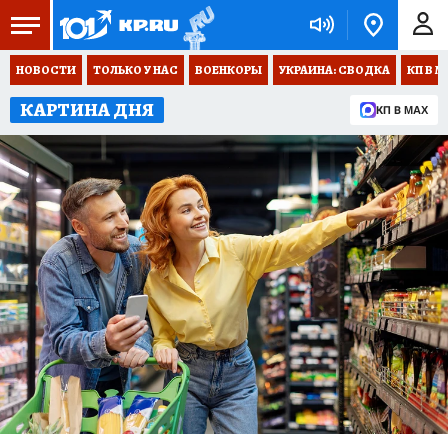
НОВОСТИ
ТОЛЬКО У НАС
ВОЕНКОРЫ
УКРАИНА: СВОДКА
КП В М
КАРТИНА ДНЯ
КП В MAX