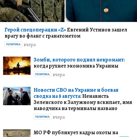
Герой спецоперации «Z»
Евгений Устинов зашел
врагу во фланг с гранатометом
вчера
ПОЛИТИКА
Зомби, которого поднял некромант:
когда рухнет экономика Украины
вчера
ПОЛИТИКА
Новости СВО на Украине и боевая
сводка на 8 августа:
Ненависть
Зеленского к Залужному вскипает, имя
наводчика на терминалы названо
вчера
ПОЛИТИКА
МО РФ публикует кадры охоты на