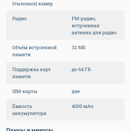
(тыловых) камер
Радио
FM-радио,
встроенная
антенна для радио
Объём встроенной
32 МБ
памяти
Поддержка карт
до 64 ГБ
памяти
SIM-карты
две
Ёмкость
4000 мАч
аккумулятора
Плюсы и минусы