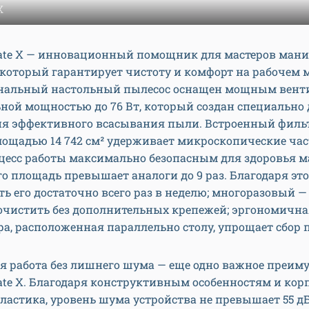
X
ate X — инновационный помощник для мастеров ман
который гарантирует чистоту и комфорт на рабочем м
нальный настольный пылесос оснащен мощным вент
ной мощностью до 76 Вт, который создан специально 
ия эффективного всасывания пыли. Встроенный филь
лощадью 14 742 см² удерживает микроскопические час
цесс работы максимально безопасным для здоровья м
го площадь превышает аналоги до 9 раз. Благодаря эт
ь его достаточно всего раз в неделю; многоразовый —
 очистить без дополнительных крепежей; эргономична
а, расположенная параллельно столу, упрощает сбор 
я работа без лишнего шума — еще одно важное преим
te X. Благодаря конструктивным особенностям и корп
ластика, уровень шума устройства не превышает 55 дБ