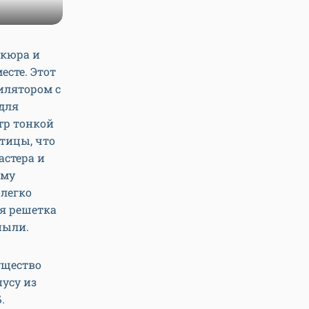
икюра и
есте. Этот
илятором с
для
тр тонкой
тицы, что
астера и
ому
 легко
я решетка
пыли.
ущество
усу из
.