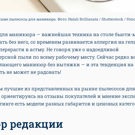
шие пылесосы для маникюра. Фото: Natali Brillianata / Shutterstock / Fot
для маникюра — важнейшая техника на столе бьюти-м
ать без него, со временем развивается аллергия на гель
перерасти в астму. Не говоря уже о надоедливой
рсной пыли по всему рабочему месту. Сейчас редко 
елающего маникюр без вытяжки — и эта тенденция на
ть не может не радовать!
м лучшие из представленных на рынке пылесосов дл
у, ориентируясь на отзывы покупателей и мнение экспе
инге есть модели разных габаритов и ценовых катего
р редакции