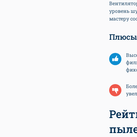
Вентилятор
уровень ш
мастеру со
Плюсы
Выс
филь
фик
Боле
уве
Рейт
пыле