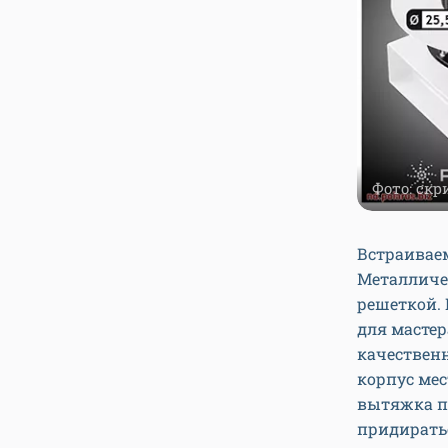
Фото: скр
Встраиваем
Металличе
решеткой. 
для мастер
качествен
корпус мес
вытяжка пр
придиратьс