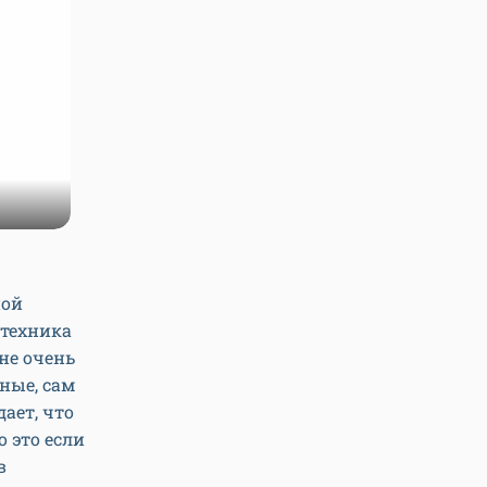
ной
 техника
не очень
ные, сам
ает, что
 это если
в