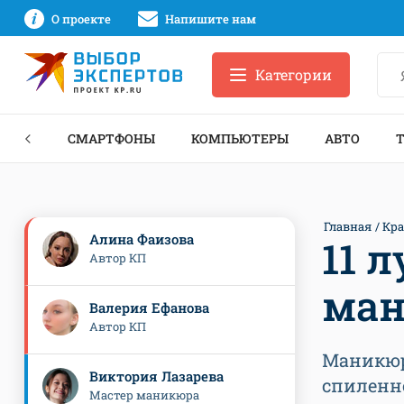
О проекте
Напишите нам
Категории
ЗНЕС
СМАРТФОНЫ
КОМПЬЮТЕРЫ
АВТО
Главная
Кра
Алина Фаизова
11 
Автор КП
ман
Валерия Ефанова
Автор КП
Маникюр
Виктория Лазарева
спиленно
Мастер маникюра