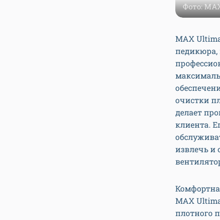
Фото: MA
MAX Ultim
педикюра, 
профессио
максималь
обеспечен
очистки п
делает про
клиента. Е
обслуживат
извлечь и
вентилятор
Комфортна
MAX Ultima
плотного п