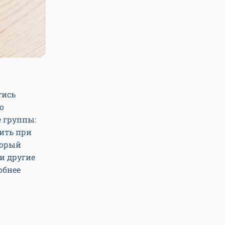
тись
о
е группы:
сить при
торый
 и другие
обнее