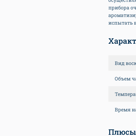
прибора оч
ароматизи
испытать в
Харак
Вид вос
Объем 
Темпера
Время н
Плюсы