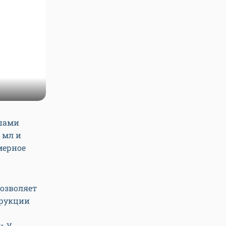
ипами
 мл и
мерное
позволяет
трукции
. У