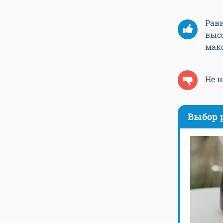
Рав
выс
мак
Не 
Выбор 