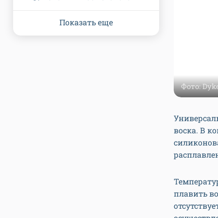
Показать еще
Фото: Dy
Универсал
воска. В к
силиконова
расплавле
Температур
плавить во
отсутствуе
осуществл