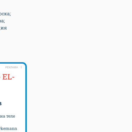
ска;
а;
ция
РЕКЛАМА
 EL-
в
на теле
ykemann