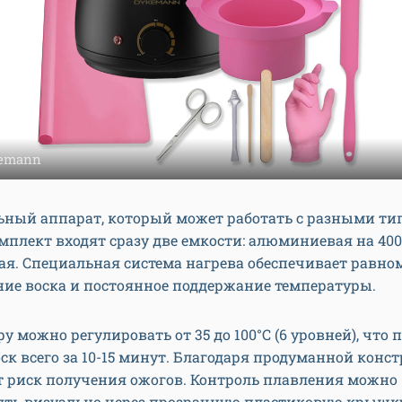
kemann
ьный аппарат, который может работать с разными т
омплект входят сразу две емкости: алюминиевая на 400
я. Специальная система нагрева обеспечивает равно
ние воска и постоянное поддержание температуры.
у можно регулировать от 35 до 100°C (6 уровней), что 
ск всего за 10-15 минут. Благодаря продуманной конс
т риск получения ожогов. Контроль плавления можно
ять визуально через прозрачную пластиковую крышку