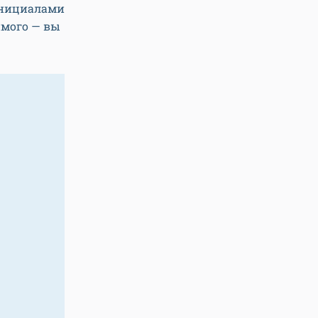
инициалами
имого — вы