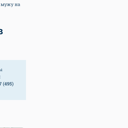
 мужу на
в
вы
я
7 (495)