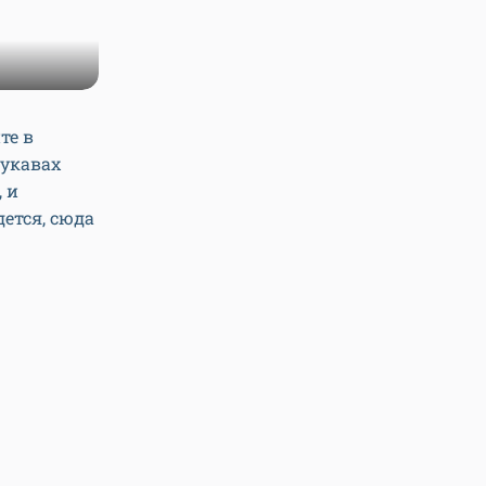
те в
рукавах
 и
дется, сюда