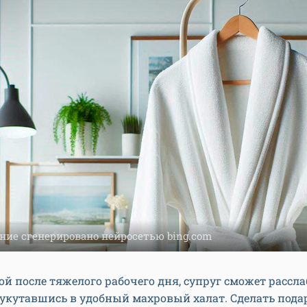
ние сгенерировано нейросетью bing.com
й после тяжелого рабочего дня, супруг сможет рассла
 укутавшись в удобный махровый халат. Сделать пода