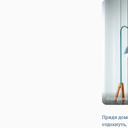
Изображе
Придя домо
отдохнуть,