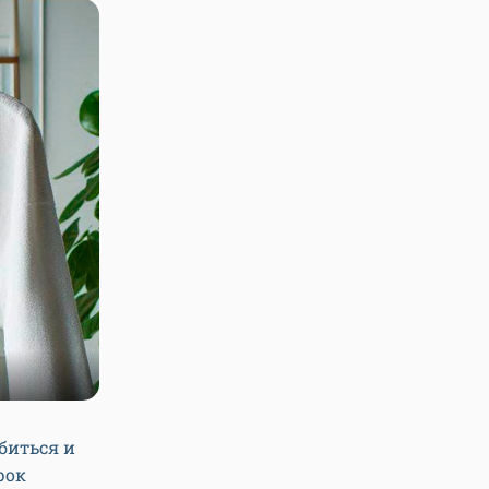
биться и
рок