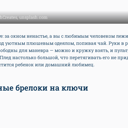
hCreates, unsplash.com
е: за окном ненастье, а вы с любимым человеком лежи
од уютным плюшевым одеялом, попивая чай. Руки в 
вободны для маневра — можно и кружку взять, и пульт,
Плед настолько большой, что перетягивать его не при
стится ребенок или домашний любимец.
рные брелоки на ключи