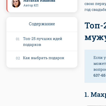
Наталья Иванова
свою перву
Автор КП
год свадьб
Топ-
Содержание
мужу
Топ-25 лучших идей
подарков
Если у
Как выбрать подарок
может
вопро
637-65
1. Ма