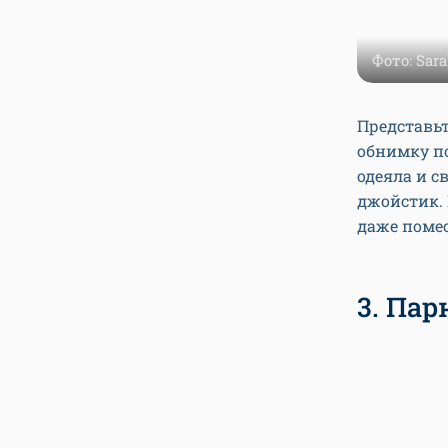
Фото: Sara
Представьт
обнимку п
одеяла и с
джойстик. 
даже поме
3. Па