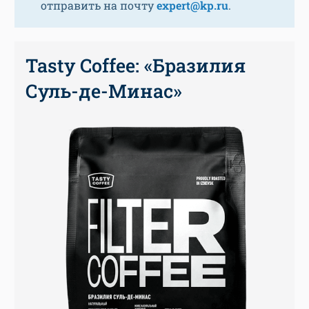
отправить на почту
expert@kp.ru
.
Tasty Coffee: «Бразилия
Суль-де-Минас»