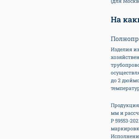
(для Москв
На как
Полнопр
Изделия и
хозяйстве
трубопров
осуществл
до 2 дюймо
температур
Продукция
мм и рассч
Р 59553-202
маркировка
Исполнение