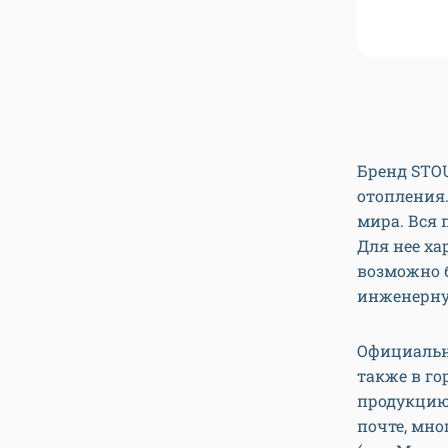
ран STOUT. Фото: STOUT
1
2
3
Бренд STOU
отопления
мира. Вся 
Для нее ха
возможно б
инженерну
Официальны
также в го
продукцию 
почте, мно