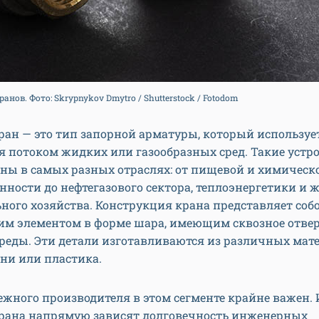
ов. Фото: Skrypnykov Dmytro / Shutterstock / Fotodom
ан — это тип запорной арматуры, который используе
 потоком жидких или газообразных сред. Такие устр
ны в самых разных отраслях: от пищевой и химическ
ности до нефтегазового сектора, теплоэнергетики и
ого хозяйства. Конструкция крана представляет собо
м элементом в форме шара, имеющим сквозное отвер
реды. Эти детали изготавливаются из различных мат
уни или пластика.
жного производителя в этом сегменте крайне важен.
крана напрямую зависят долговечность инженерных