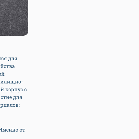
тся для
ойства
ой
 жилищно-
й корпус с
стие для
ериалов:
 Именно от