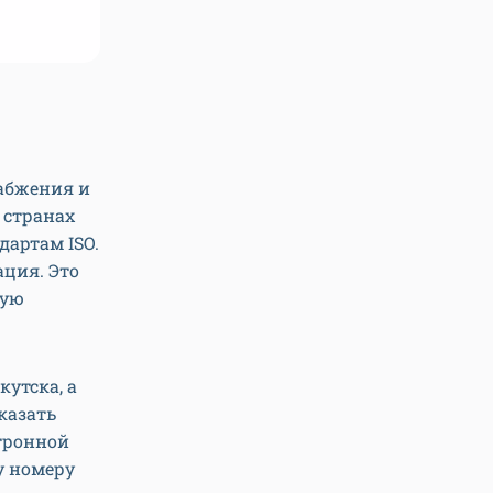
Шаровой кран STOUT. Ф
набжения и
 странах
дартам ISO.
ация. Это
ную
утска, а
казать
ктронной
у номеру