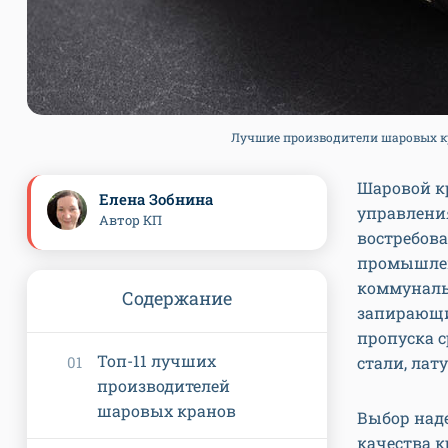
Лучшие производители шаровых кран
Шаровой кр
Елена Зобнина
управления
Автор КП
востребова
промышлен
коммунальн
Содержание
запирающи
пропуска с
Топ-11 лучших
стали, лат
производителей
шаровых кранов
Выбор наде
качества 