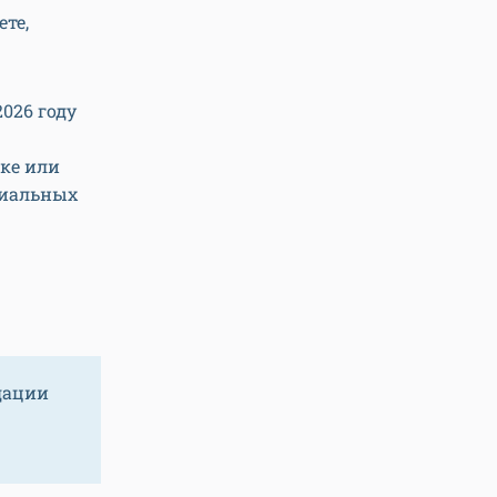
те,
026 году
пке или
циальных
дации