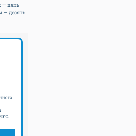
к — пять
ы — десять
нного
и
50°С.