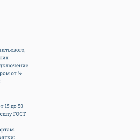
итьевого,
ких
одключение
ром от ½
н
15 до 50
 силу ГОСТ
артам.
оятки: