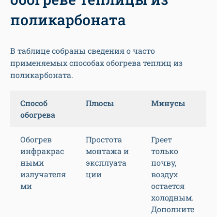
поликарбоната
В таблице собраны сведения о часто
применяемых способах обогрева теплиц из
поликарбоната.
Способ
Плюсы
Минусы
обогрева
Обогрев
Простота
Греет
инфракрас
монтажа и
только
ными
эксплуата
почву,
излучателя
ции
воздух
ми
остается
холодным.
Дополните