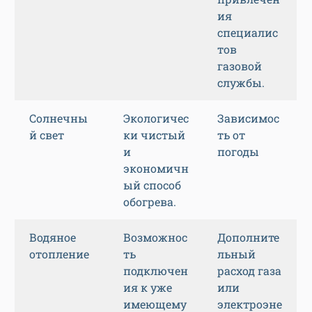
ия
специалис
тов
газовой
службы.
Солнечны
Экологичес
Зависимос
й свет
ки чистый
ть от
и
погоды
экономичн
ый способ
обогрева.
Водяное
Возможнос
Дополните
отопление
ть
льный
подключен
расход газа
ия к уже
или
имеющему
электроэне