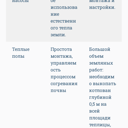
насосы
ое
монтажа и
использова
настройки.
ние
естественн
ого тепла
земли.
Теплые
Простота
Большой
полы
монтажа,
объем
управляем
земляных
ость
работ:
процессом
необходим
согревания
о выкопать
почвы
котлован
глубиной
0,5 м на
всей
площади
теплицы,