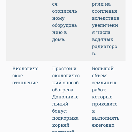
ся
ргии на
отопитель
отопление
ному
вследствие
оборудова
увеличени
нию в
я числа
доме.
водяных
радиаторо
в.
Биологиче
Простой и
Большой
ское
экологичес
объем
отопление
кий способ
земляных
обогрева.
работ,
Дополните
которые
льный
приходитс
бонус:
я
подкормка
выполнять
корней
ежегодно.
растений.