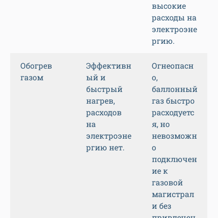
высокие
расходы на
электроэне
ргию.
Обогрев
Эффективн
Огнеопасн
газом
ый и
о,
быстрый
баллонный
нагрев,
газ быстро
расходов
расходуетс
на
я, но
электроэне
невозможн
ргию нет.
о
подключен
ие к
газовой
магистрал
и без
привлечен