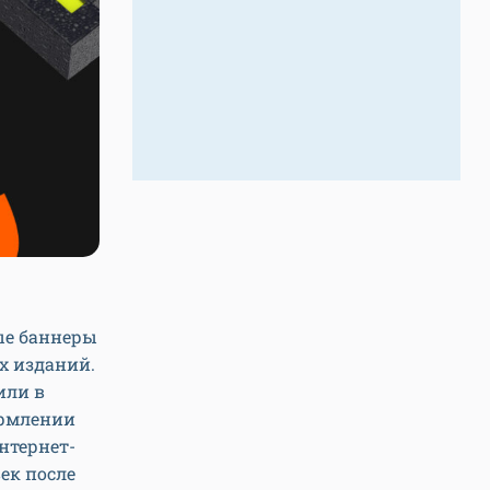
ые баннеры
х изданий.
или в
ормлении
нтернет-
ек после