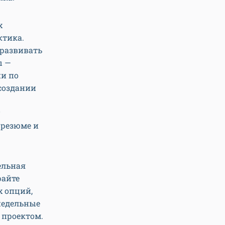
х
ктика.
 развивать
ы —
ии по
создании
 резюме и
ельная
райте
х опций,
недельные
д проектом.