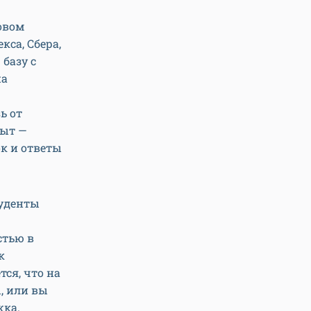
овом
са, Сбера,
базу с
на
ь от
пыт —
к и ответы
туденты
стью в
к
ся, что на
, или вы
жка.