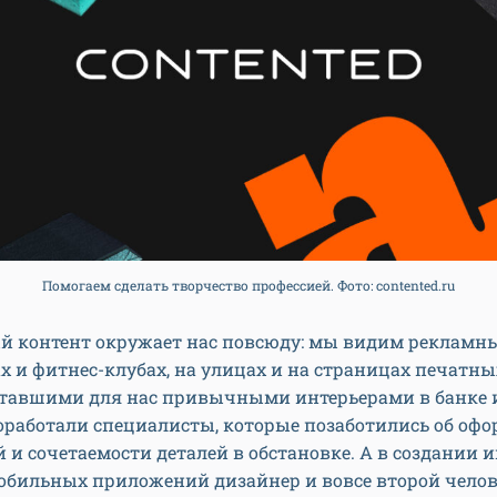
Помогаем сделать творчество профессией. Фото: contented.ru
й контент окружает нас повсюду: мы видим рекламн
х и фитнес-клубах, на улицах и на страницах печатны
ставшими для нас привычными интерьерами в банке 
оработали специалисты, которые позаботились об оф
и сочетаемости деталей в обстановке. А в создании и
обильных приложений дизайнер и вовсе второй челов