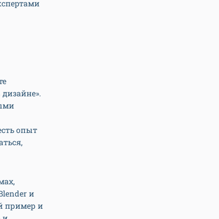
кспертами
те
 дизайне».
выми
 есть опыт
аться,
мах,
Blender и
й пример и
 и