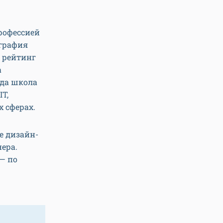
рофессией
ография
й рейтинг
а
ода школа
T,
х сферах.
е дизайн-
нера.
— по