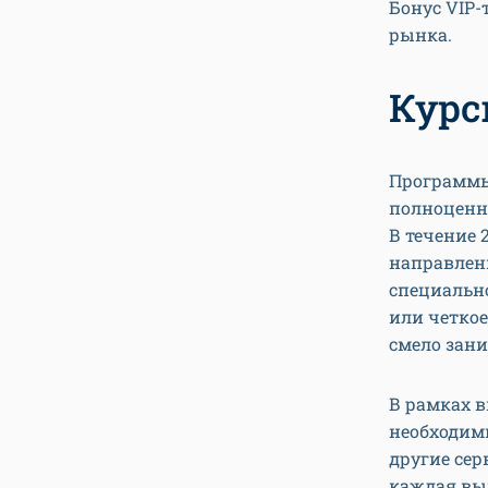
Бонус VIP
рынка.
Кур
Программы 
полноценн
В течение 
направлени
специально
или четкое
смело зани
В рамках в
необходимы
другие се
каждая вып