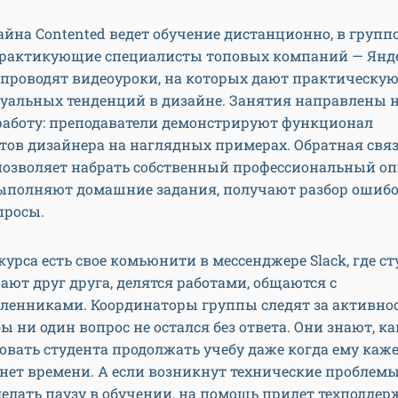
йна Contented ведет обучение дистанционно, в групп
Практикующие специалисты топовых компаний — Яндек
 проводят видеоуроки, на которых дают практическую 
туальных тенденций в дизайне. Занятия направлены 
работу: преподаватели демонстрируют функционал
ов дизайнера на наглядных примерах. Обратная связ
позволяет набрать собственный профессиональный о
ыполняют домашние задания, получают разбор ошибо
просы.
курса есть свое комьюнити в мессенджере Slack, где с
ют друг друга, делятся работами, общаются с
енниками. Координаторы группы следят за активно
бы ни один вопрос не остался без ответа. Они знают, ка
вать студента продолжать учебу даже когда ему кажет
 нет времени. А если возникнут технические проблемы
делать паузу в обучении, на помощь придет техподдер