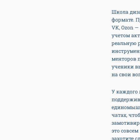
Школа диза
формате. 
VK, Ozon —
учетом ак
реальную 
инструмент
менторов 
ученики в
на свои во
У каждого 
поддержива
единомышл
чатах, что
замотивиро
это совсем
захотите с