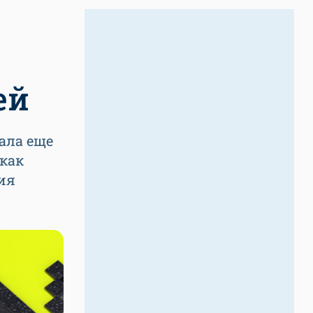
ей
ала еще
 как
ия