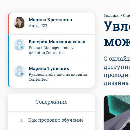
Главная
Сп
Марина Кретинина
Увл
Автор КП
мож
Валерия Манжелиевская
Product Manager школы
дизайна Contented
С онлайн
доступне
Марина Тульских
проходи
Руководитель школы дизайна
Contented
дизайна
Содержание
Как проходит обучение