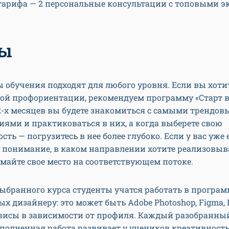
-тарифа — 2 персональные консультации с топовыми э
сы
обучения подходят для любого уровня. Если вы хоти
ой профориентации, рекомендуем программу «Старт в
2-х месяцев вы будете знакомиться с самыми трендо
ями и практиковаться в них, а когда выберете свою
сть — погрузитесь в нее более глубоко. Если у вас уже
 понимание, в каком направлении хотите реализовыв
майте свое место на соответствующем потоке.
ыбранного курса студенты учатся работать в програм
х дизайнеру: это может быть Adobe Photoshop, Figma, 
рвисы в зависимости от профиля. Каждый разобранны
олненная работа развивает у учеников креативность