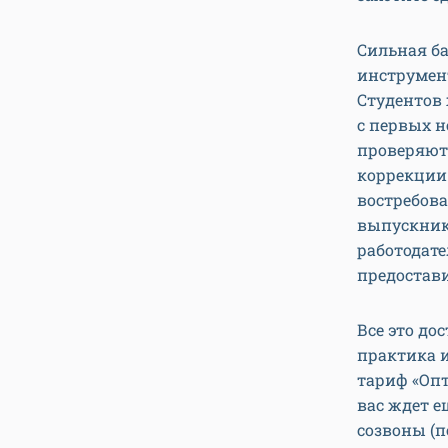
Сильная ба
инструмен
Студентов
с первых 
проверяют
коррекции
востребова
выпускник
работодате
предостави
Все это до
практика 
тариф «Опт
вас ждет 
созвоны (п