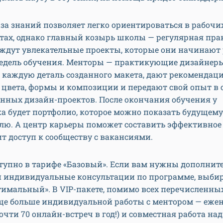
за знаний позволяет легко ориентироваться в рабочи
тах, однако главный козырь школы — регулярная пра
 ждут увлекательные проекты, которые они начинают
недель обучения. Менторы — практикующие дизайнер
 каждую деталь созданного макета, дают рекомендац
 цвета, формы и композиции и передают свой опыт в 
нных дизайн-проектов. После окончания обучения у
а будет портфолио, которое можно показать будущему
лю. А центр карьеры поможет составить эффективное
т доступ к сообществу с вакансиями.
ступно в тарифе «Базовый». Если вам нужны дополнит
и индивидуальные консультации по программе, выби
имальный». В VIP-пакете, помимо всех перечисленны
еще больше индивидуальной работы с ментором — еже
очти 70 онлайн-встреч в год!) и совместная работа на