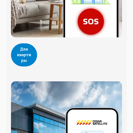
Для
кварти
ры