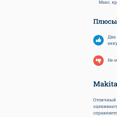
Макс. к
Плюсы
Два
акк
Не 
Makit
Отличный у
оценивают
справляетс