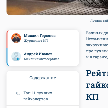
Лучшие гайк
Важных дл
Михаил Горюнов
Несомненно
Журналист КП
закручиват
про лучшие
Андрей Иванов
и в гараже,
Механик автосервиса
Рейт
Содержание
гайк
Топ-11 лучших
КП
гайковертов