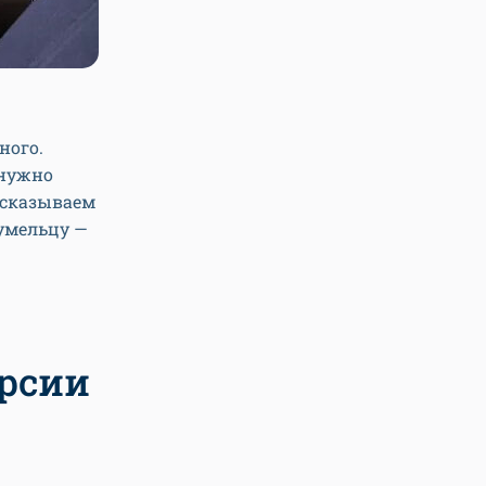
ного.
 нужно
ссказываем
 умельцу —
ерсии