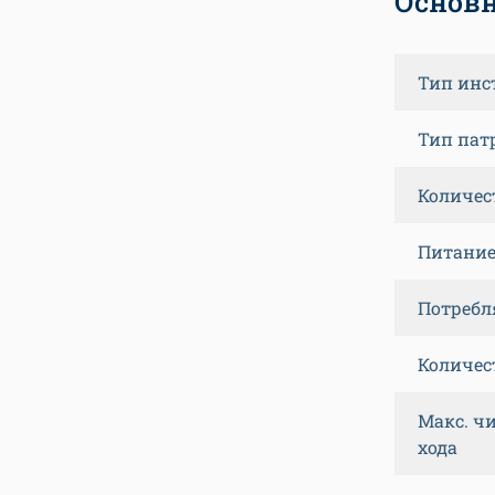
Основн
Тип инс
Тип пат
Количес
Питани
Потребл
Количес
Макс. чи
хода