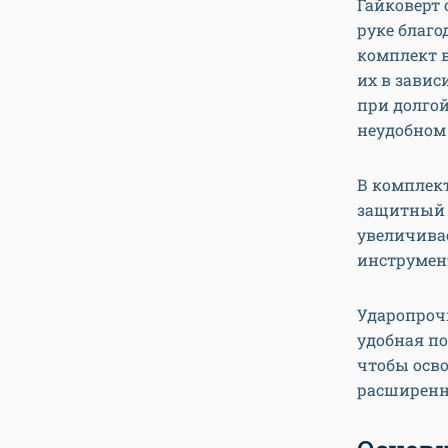
Гайковерт
руке благо
комплект в
их в завис
при долгой
неудобном
В комплект
защитный 
увеличивае
инструмент
Ударопроч
удобная по
чтобы осво
расширенна