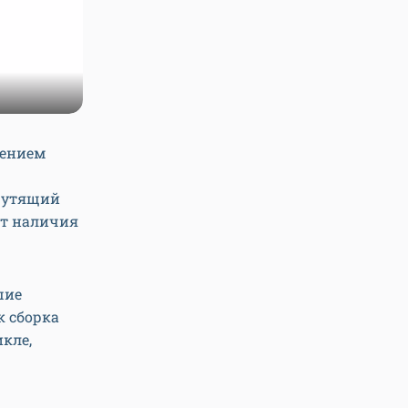
шением
рутящий
ет наличия
шие
к сборка
икле,