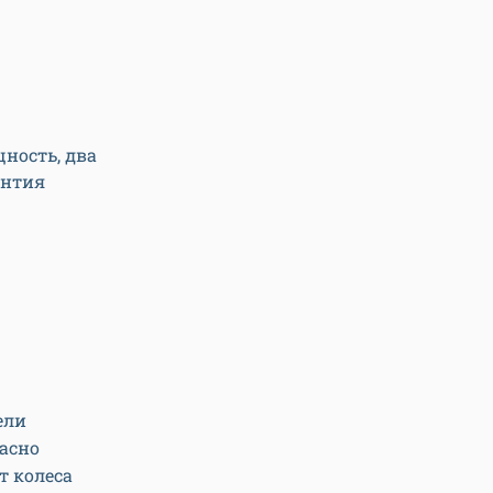
ность, два
антия
ели
асно
т колеса