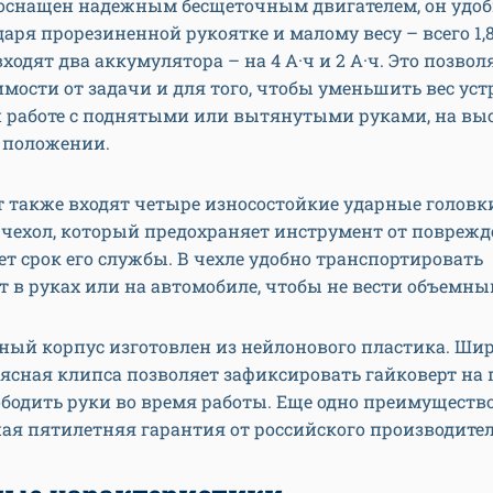
 оснащен надежным бесщеточным двигателем, он удоб
даря прорезиненной рукоятке и малому весу – всего 1,8
ходят два аккумулятора – на 4 А·ч и 2 А·ч. Это позвол
имости от задачи и для того, чтобы уменьшить вес ус
 работе с поднятыми или вытянутыми руками, на выс
 положении.
 также входят четыре износостойкие ударные головк
чехол, который предохраняет инструмент от поврежд
т срок его службы. В чехле удобно транспортировать
 в руках или на автомобиле, чтобы не вести объемный
ный корпус изготовлен из нейлонового пластика. Ши
ясная клипса позволяет зафиксировать гайковерт на п
бодить руки во время работы. Еще одно преимуществ
я пятилетняя гарантия от российского производител