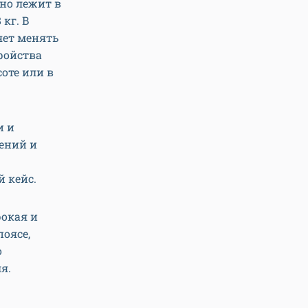
но лежит в
 кг. В
яет менять
тройства
оте или в
и и
ений и
 кейс.
рокая и
оясе,
о
я.