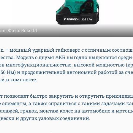
tan. Фото: Rokodil
itan – мощный ударный гайковерт с отличным соотно
ества. Модель с двумя АКБ выгодно выделяется среди
ов многофункциональностью, высокой мощностью (к
50 Нм) и продолжительной автономной работой за сч
ей в комплекте.
т позволяет быстро закрутить и открутить прикипев
элементы, а также справиться с такими задачами ка
еллажей, грядок, монтаж колес на автомобиле и мотоц
вески и других узловых соединений.