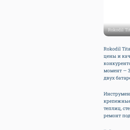
Rokodil Ti
Rokodil T
цены и кач
конкурент
момент — 3
двух батар
Инструмен
крепежные 
теплиц, ст
ремонт под