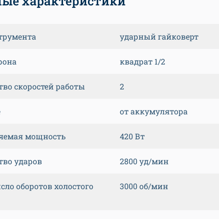
ые характеристики
трумента
ударный гайковерт
рона
квадрат 1/2
тво скоростей работы
2
е
от аккумулятора
яемая мощность
420 Вт
тво ударов
2800 уд/мин
сло оборотов холостого
3000 об/мин