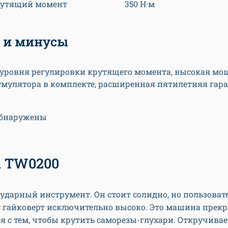
рутящий момент
350 Н·м
 и минусы
 уровня регулировки крутящего момента, высокая мощ
умулятора в комплекте, расширенная пятилетняя гар
обнаружены
a TW0200
дарный инструмент. Он стоит солидно, но пользоват
 гайковерт исключительно высоко. Это машина прекр
я с тем, чтобы крутить саморезы-глухари. Откручивае