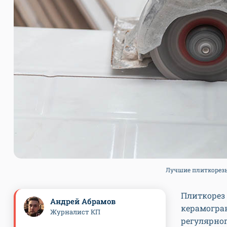
Лучшие плиткорезы.
Плиткорез
Андрей Абрамов
керамогран
Журналист КП
регулярног