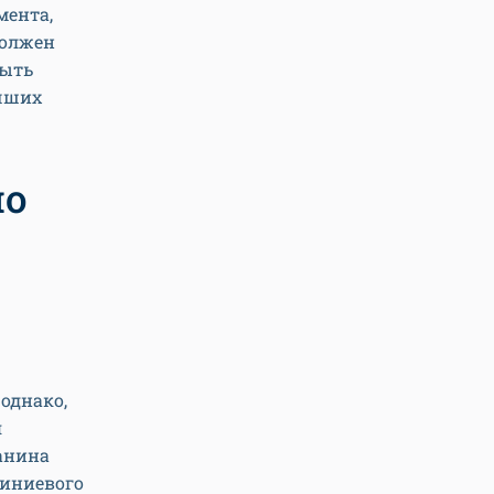
мента,
должен
быть
учших
по
 однако,
я
танина
миниевого