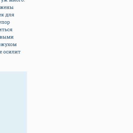
ложены
ек для
упор
иться
овыми
ожухом
е осилит