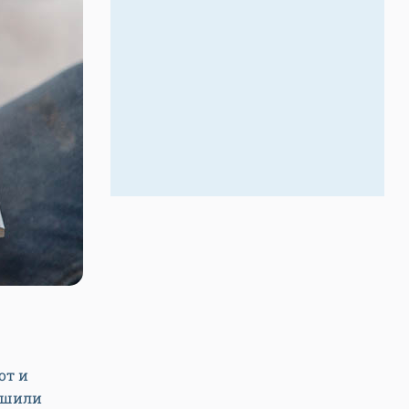
от и
решили