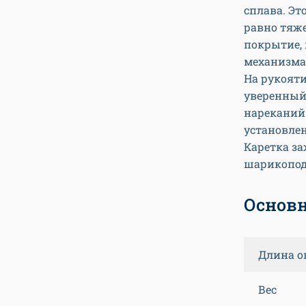
сплава. Эт
равно тяже
покрытие,
механизма
На рукояти
уверенный 
нареканий 
установлен
Каретка за
шарикопо
Основн
Длина о
Вес