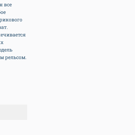
н все
бое
арикового
ат.
печивается
их
одель
м рельсом.