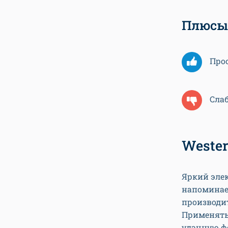
Плюсы
Про
Сла
Wester
Яркий эле
напоминае
производит
Применять 
удачную фо