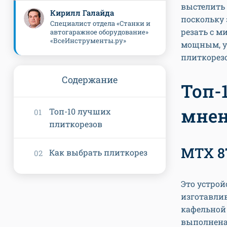
выстелить 
Кирилл Галайда
поскольку
Специалист отдела «Станки и
резать с м
автогаражное оборудование»
«ВсеИнструменты.ру»
мощным, у
плиткорезо
Содержание
Топ-
мне
Топ-10 лучших
плиткорезов
MTX 8
Как выбрать плиткорез
Это устрой
изготавлив
кафельной 
выполнена