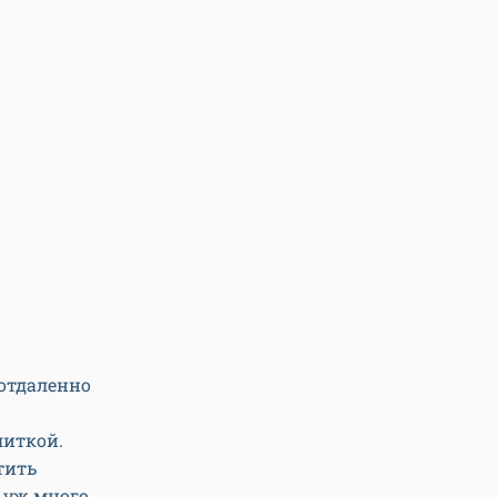
отдаленно
литкой.
тить
 уж много.