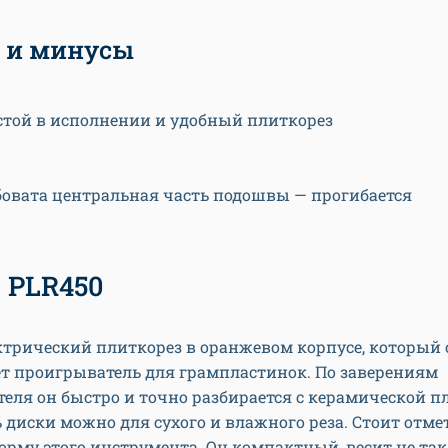
 и минусы
стой в исполнении и удобный плиткорез
бовата центральная часть подошвы — прогибается
 PLR450
ктрический плиткорез в оранжевом корпусе, который 
т проигрыватель для грампластинок. По заверениям
еля он быстро и точно разбирается с керамической п
диски можно для сухого и влажного реза. Стоит отме
рму этого инструмента. Он компактный, весит не так