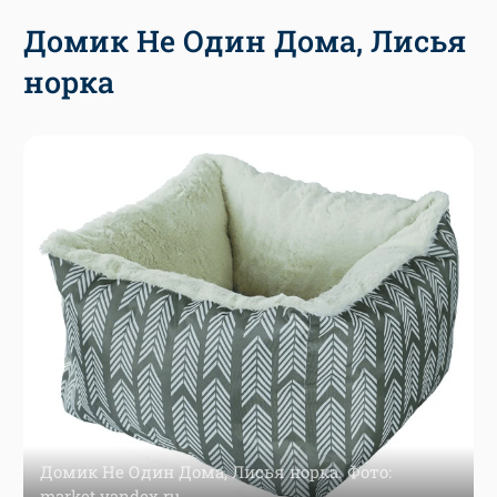
Домик Не Один Дома, Лисья
норка
Домик Не Один Дома, Лисья норка. Фото:
market.yandex.ru