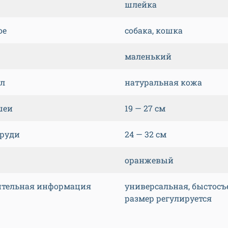
шлейка
ое
собака, кошка
маленький
л
натуральная кожа
шеи
19 — 27 см
груди
24 — 32 см
оранжевый
тельная информация
универсальная, быстосъ
размер регулируется