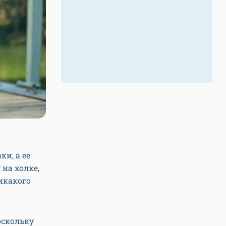
и, а ее
на холке,
икакого
оскольку