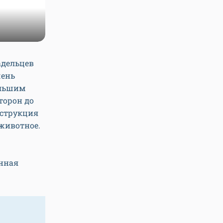
адельцев
чень
ольшим
торон до
нструкция
 животное.
енная