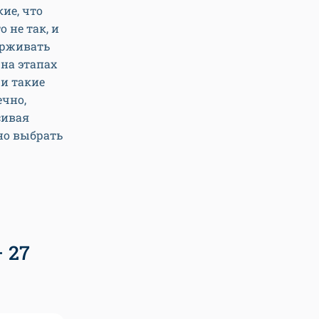
ие, что
 не так, и
ерживать
на этапах
 и такие
ечно,
сивая
ьно выбрать
 27