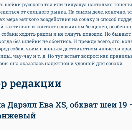
то шейки русского тоя или чихуахуа настолько тоненьк
едиться от сильного рывка. На самом деле, конечно, это
к мера мягкого воздействия на собаку и способ подд
 тактильный контакт с хозяином бесценен, особенно 
собаки ходить рядом и не тянуть поводок. Но бывают
когда без шлейки не обойтись. И прежде всего, это, кон
ород собак, чьим главным достоинством является кра
ицы, чау-чау и т. д. Но тут встает вопрос: как правил
обы она оказалась надежной и удобной для собаки.
р редакции
 Дарэлл Ева XS, обхват шеи 19 −
ранжевый