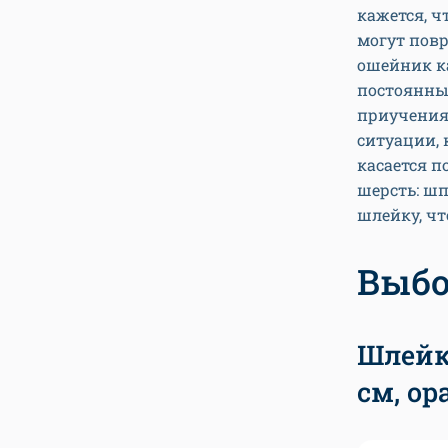
кажется, ч
могут повр
ошейник ка
постоянный
приучения 
ситуации, 
касается п
шерсть: шп
шлейку, чт
Выбо
Шлейка
см, о