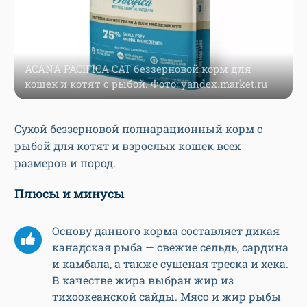
ACANA PACIFICA CAT беззерновой корм для
кошек и котят с рыбой. Фото: yandex.market.ru
Сухой беззерновой полнарационный корм с
рыбой для котят и взрослых кошек всех
размеров и пород.
Плюсы и минусы
Основу данного корма составляет дикая
канадская рыба — свежие сельдь, сардина
и камбала, а также сушеная треска и хека.
В качестве жира выбран жир из
тихоокеанской сайды. Мясо и жир рыбы