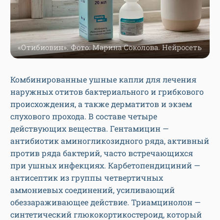
«Отибиовин». Фото: Марина Соколова. Нейросеть
Комбинированные ушные капли для лечения
наружных отитов бактериального и грибкового
происхождения, а также дерматитов и экзем
слухового прохода. В составе четыре
действующих вещества. Гентамицин —
антибиотик аминогликозидного ряда, активный
против ряда бактерий, часто встречающихся
при ушных инфекциях. Карбетопендициний —
антисептик из группы четвертичных
аммониевых соединений, усиливающий
обеззараживающее действие. Триамцинолон —
синтетический глюкокортикостероид, который