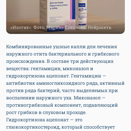
«Изотик». Фото: Марина Соколова. Нейросеть
Комбинированные ушные капли для лечения
наружного отита бактериального и грибкового
происхождения. В составе три действующих
вещества: гентамицин, миконазол и
гидрокортизона ацепонат. Гентамицин —
антибиотик аминогликозидного ряда, активный
против ряда бактерий, часто выделяемых при
воспалении наружного уха. Миконазол —
противогрибковый компонент, подавляющий
рост грибков в слуховом проходе.
Гидрокортизона ацепонат — это
глюкокортикостероид, который способствует