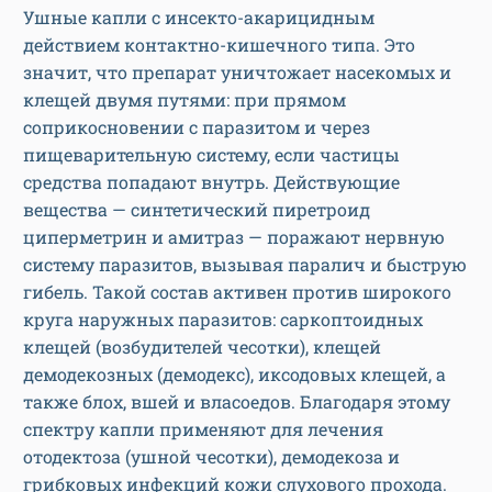
Ушные капли с инсекто-акарицидным
действием контактно-кишечного типа. Это
значит, что препарат уничтожает насекомых и
клещей двумя путями: при прямом
соприкосновении с паразитом и через
пищеварительную систему, если частицы
средства попадают внутрь. Действующие
вещества — синтетический пиретроид
циперметрин и амитраз — поражают нервную
систему паразитов, вызывая паралич и быструю
гибель. Такой состав активен против широкого
круга наружных паразитов: саркоптоидных
клещей (возбудителей чесотки), клещей
демодекозных (демодекс), иксодовых клещей, а
также блох, вшей и власоедов. Благодаря этому
спектру капли применяют для лечения
отодектоза (ушной чесотки), демодекоза и
грибковых инфекций кожи слухового прохода.