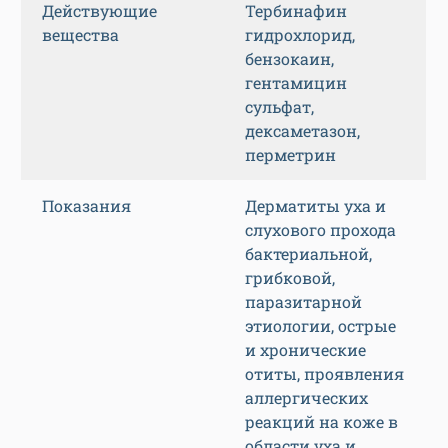
Действующие
Тербинафин
вещества
гидрохлорид,
бензокаин,
гентамицин
сульфат,
дексаметазон,
перметрин
Показания
Дерматиты уха и
слухового прохода
бактериальной,
грибковой,
паразитарной
этиологии, острые
и хронические
отиты, проявления
аллергических
реакций на коже в
области уха и