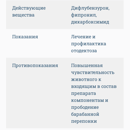
Действующие
Дифлубензурон,
вещества
фипронил,
дикарбоксимид
Показания
Лечение и
профилактика
отодектоза
Противопоказания
Повышенная
чувствительность
животного к
входящим в состав
препарата
компонентам и
прободение
барабанной
перепонки