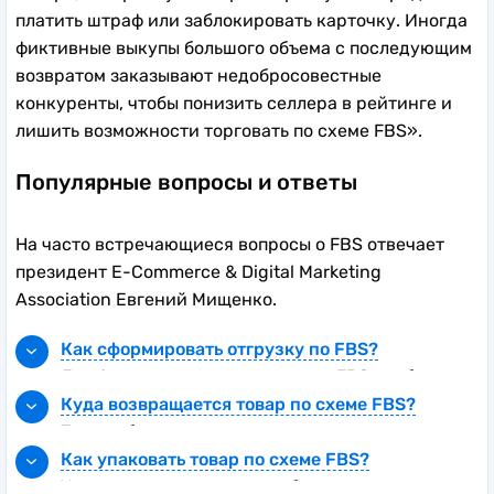
платить штраф или заблокировать карточку. Иногда
фиктивные выкупы большого объема с последующим
возвратом заказывают недобросовестные
конкуренты, чтобы понизить селлера в рейтинге и
лишить возможности торговать по схеме FBS».
Популярные вопросы и ответы
На часто встречающиеся вопросы о FBS отвечает
президент E-Commerce & Digital Marketing
Association Евгений Мищенко.
Как сформировать отгрузку по FBS?
Для формирования отгрузки по FBS необходимо
иметь четко налаженный процесс учета
Куда возвращается товар по схеме FBS?
товаров на складе, систему для обработки
Товар обычно возвращается непосредственно
заказов и надежных партнеров по доставке.
продавцу. Это требует от продавца наличия
Как упаковать товар по схеме FBS?
Важно обеспечить быструю и точную
четкой политики возвратов и эффективной
Упаковка товара должна обеспечивать его