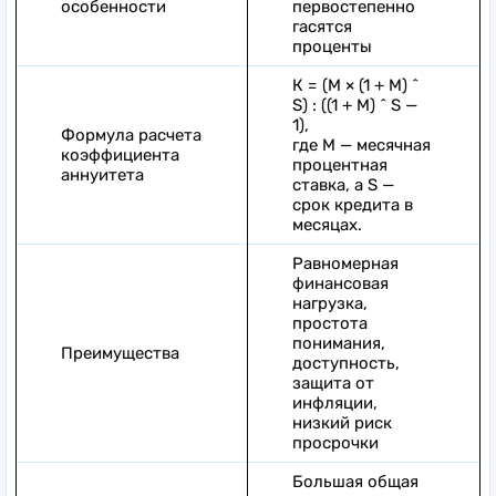
особенности
первостепенно
гасятся
проценты
К = (М × (1 + М) ^
S) : ((1 + М) ^ S —
1),
Формула расчета
где M — месячная
коэффициента
процентная
аннуитета
ставка, а S —
срок кредита в
месяцах.
Равномерная
финансовая
нагрузка,
простота
понимания,
Преимущества
доступность,
защита от
инфляции,
низкий риск
просрочки
Большая общая