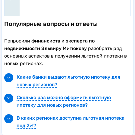
Популярные вопросы и ответы
Попросили
финансиста и эксперта по
недвижимости Эльвиру Митюкову
разобрать ряд
основных аспектов в получении льготной ипотеки в
новых регионах.
Какие банки выдают льготную ипотеку для
новых регионов?
На сегодняшний день льготную ипотеку для
Сколько раз можно оформить льготную
новых регионов предлагают крупнейшие
ипотеку для новых регионов?
российские банки — Промсвязьбанк, Сбербанк
Льготную ипотеку для новых регионов можно
и ВТБ. Также в списке ООО КБ «РостФинанс». В
В каких регионах доступна льготная ипотека
оформить только один раз. Это касается как
дальнейшем перечень участников программы
под 2%?
заемщика, так и созаемщика и поручителя.
может увеличиться.
Льготная ипотека под 2% доступна в