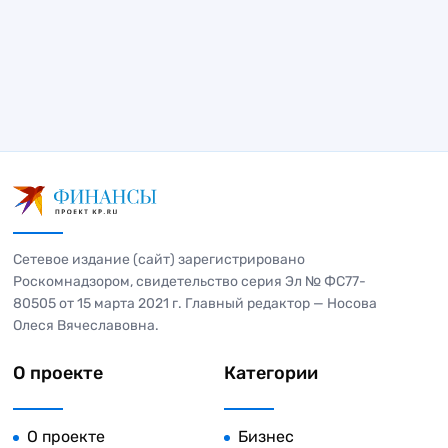
следующих регионах: ЛНР, ДНР, Херсонская и
Запорожская области. Также она
распространяется на жителей Белгородской и
Курской областей, чьи квартиры и дома
пострадали от обстрелов. Можно оформить
ипотеку как на жилье, так и на земельные
участки. Некоторые категории граждан могут
приобретать жилье на вторичном рынке по этой
льготной ставке.
Сетевое издание (сайт) зарегистрировано
Роскомнадзором, свидетельство серия Эл № ФС77-
80505 от 15 марта 2021 г. Главный редактор — Носова
Олеся Вячеславовна.
О проекте
Категории
О проекте
Бизнес