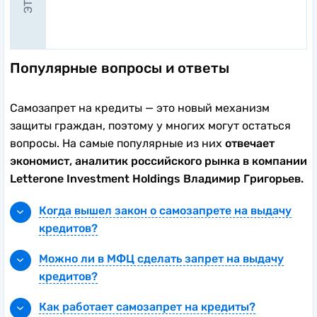
Популярные вопросы и ответы
Самозапрет на кредиты — это новый механизм
защиты граждан, поэтому у многих могут остаться
вопросы. На самые популярные из них
отвечает
экономист, аналитик российского рынка в компании
Letterone Investment Holdings Владимир Григорьев.
Когда вышел закон о самозапрете на выдачу
кредитов?
В январе 2023 года ЦБ РФ презентовал
Можно ли в МФЦ сделать запрет на выдачу
законопроект, благодаря которому появится
кредитов?
возможность установить самозапрет на
В настоящий момент воспользоваться услугой
кредитование для всех организаций,
Как работает самозапрет на кредиты?
самозапрета на кредиты посредством
предоставляющих подобные услуги. Это