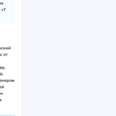
ия
 +7
нский
с от
ер,
й.
ренером
ей
ек
х