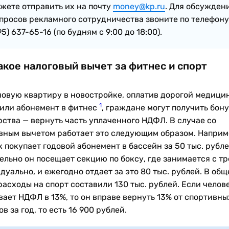
жете отправить их на почту
money@kp.ru
. Для обсужден
просов рекламного сотрудничества звоните по телефону
95) 637-65-16 (по будням с 9:00 до 18:00).
акое налоговый вычет за фитнес и спорт
новую квартиру в новостройке, оплатив дорогой медици
1
 или абонемент в фитнес
, граждане могут получить бону
рства — вернуть часть уплаченного НДФЛ. В случае со
вным вычетом работает это следующим образом. Наприм
 покупает годовой абонемент в бассейн за 50 тыс. рубле
ельно он посещает секцию по боксу, где занимается с т
уально, и ежегодно отдает за это 80 тыс. рублей. В общ
асходы на спорт составили 130 тыс. рублей. Если челов
вает НДФЛ в 13%, то он вправе вернуть 13% от спортивны
в за год, то есть 16 900 рублей.