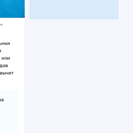
om
ьных
и
 или
одов
 вычет
на