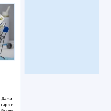
. Даже
ртиры и
. Вычет