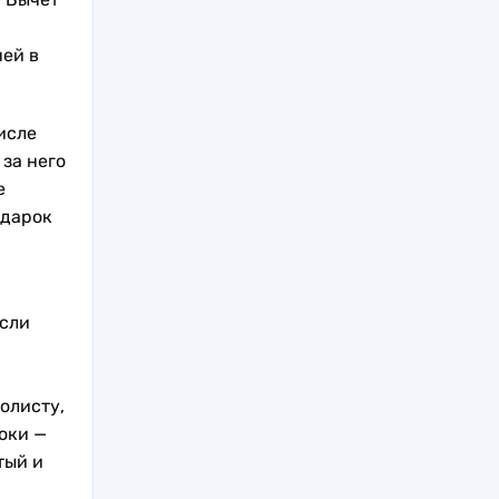
ней в
исле
 за него
е
одарок
если
олисту,
оки —
тый и