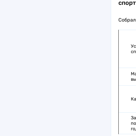
спорт
Собрали
Ус
сп
Ма
вы
Ка
За
по
го