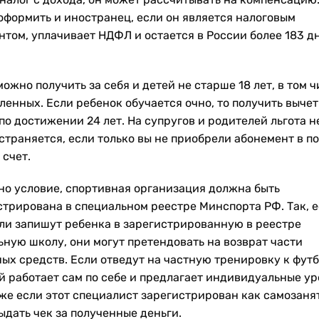
оформить и иностранец, если он является налоговым
нтом, уплачивает НДФЛ и остается в России более 183 д
ожно получить за себя и детей не старше 18 лет, в том ч
енных. Если ребенок обучается очно, то получить вычет
по достижении 24 лет. На супругов и родителей льгота н
страняется, если только вы не приобрели абонемент в п
 счет.
но условие, спортивная организация должна быть
стрирована в специальном реестре Минспорта РФ. Так, 
ли запишут ребенка в зарегистрированную в реестре
ьную школу, они могут претендовать на возврат части
ых средств. Если отведут на частную тренировку к футб
й работает сам по себе и предлагает индивидуальные ур
аже если этот специалист зарегистрирован как самозаня
ыдать чек за полученные деньги.