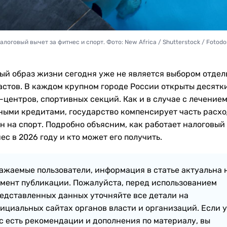
алоговый вычет за фитнес и спорт. Фото: New Africa / Shutterstock / Fotod
ый образ жизни сегодня уже не является выбором отдел
астов. В каждом крупном городе России открыты десятк
-центров, спортивных секций. Как и в случае с лечением
ными кредитами, государство компенсирует часть расх
н на спорт. Подробно объясним, как работает налоговый
ес в 2026 году и кто может его получить.
ажаемые пользователи, информация в статье актуальна 
мент публикации. Пожалуйста, перед использованием
едставленных данных уточняйте все детали на
ициальных сайтах органов власти и организаций. Если у
с есть рекомендации и дополнения по материалу, вы