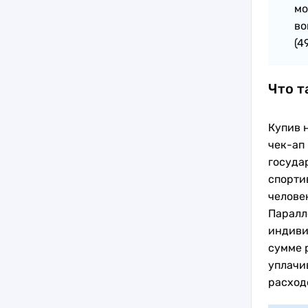
мо
во
(4
Что т
Купив 
чек-ап
госуда
спорти
человек
Паралл
индивид
сумме р
уплачи
расходо