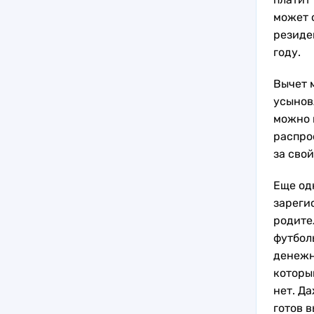
может 
резиде
году.
Вычет м
усыновл
можно 
распро
за свой
Еще од
зареги
родите
футбол
денежн
которы
нет. Д
готов в