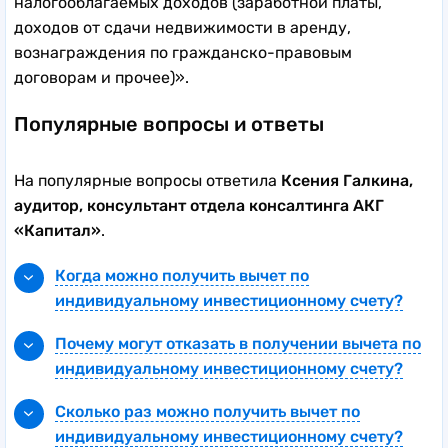
налогооблагаемых доходов (заработной платы,
доходов от сдачи недвижимости в аренду,
вознаграждения по гражданско-правовым
договорам и прочее)».
Популярные вопросы и ответы
На популярные вопросы ответила
Ксения Галкина,
аудитор, консультант отдела консалтинга АКГ
«Капитал»
.
Когда можно получить вычет по
индивидуальному инвестиционному счету?
Вычет на взнос можно получать ежегодно, пока
Почему могут отказать в получении вычета по
открыт ИИС, либо разом за три прошедших
индивидуальному инвестиционному счету?
года, при условии ежегодного пополнения
Вы заявили вычет на взнос, при этом у вас нет
счета. Получить вычет можно начиная со
Сколько раз можно получить вычет по
налогооблагаемых НДФЛ доходов. Неверно
следующего года, после внесения средств на
индивидуальному инвестиционному счету?
заполнена декларация или не хватает