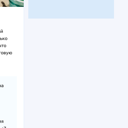
m
ой
лько
что
говую
на
ия