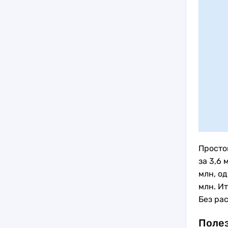
Просто
за 3,6 
млн, о
млн. И
Без рас
Полез