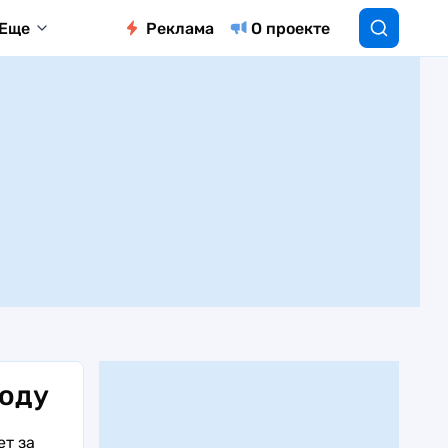
Еще
Реклама
О проекте
году
ет за