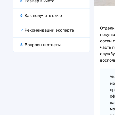
Размер вычета
Как получить вычет
Отделк
Рекомендации эксперта
покупки
сотен т
Вопросы и ответы
часть 
службу
воспол
Ув
мо
пр
оф
ва
мо