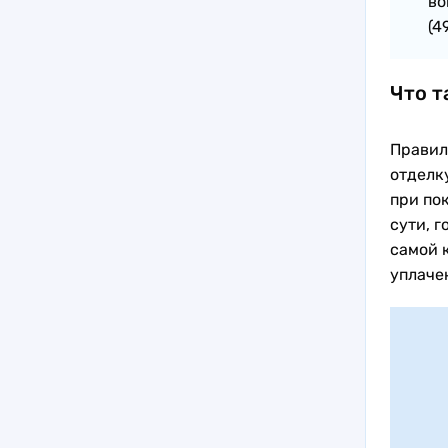
во
(4
Что т
Правил
отделк
при по
сути, 
самой к
уплаче