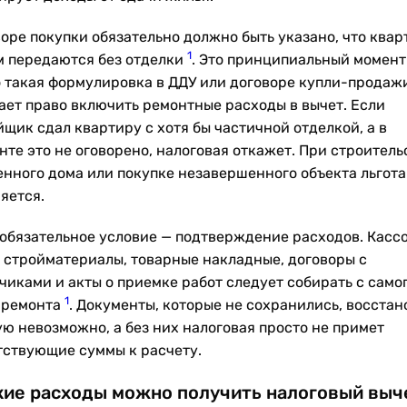
воре покупки обязательно должно быть указано, что квар
1
м передаются без отделки
. Это принципиальный момент
 такая формулировка в ДДУ или договоре купли-продаж
ает право включить ремонтные расходы в вычет. Если
щик сдал квартиру с хотя бы частичной отделкой, а в
нте это не оговорено, налоговая откажет. При строитель
енного дома или покупке незавершенного объекта льгота
яется.
 обязательное условие — подтверждение расходов. Касс
а стройматериалы, товарные накладные, договоры с
чиками и акты о приемке работ следует собирать с само
1
 ремонта
. Документы, которые не сохранились, восстан
ую невозможно, а без них налоговая просто не примет
тствующие суммы к расчету.
кие расходы можно получить налоговый выч