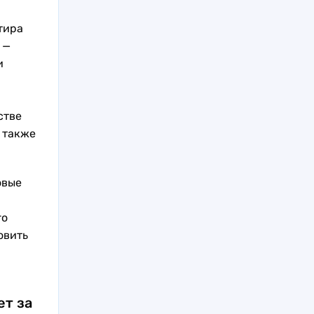
тира
 —
и
стве
 также
овые
го
овить
ет за