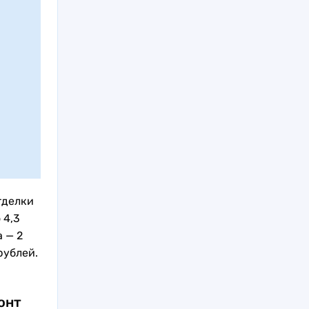
тделки
 4,3
 — 2
рублей.
онт