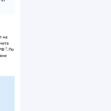
 +7
т на
ычета
1
 РФ
. По
цене