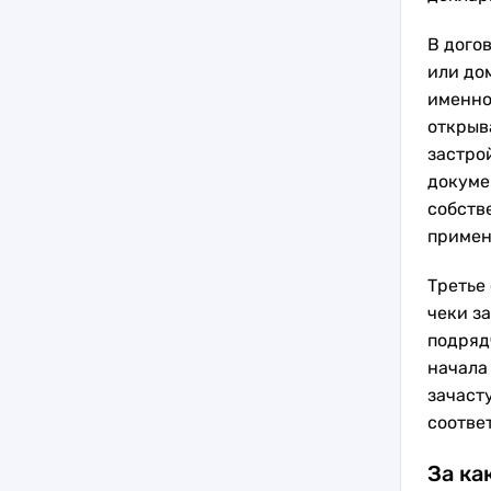
В дого
или до
именно
открыв
застрой
докуме
собств
примен
Третье
чеки з
подряд
начала
зачаст
соотве
За ка