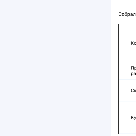
Собрал
Ко
Пр
ра
Ск
Ку