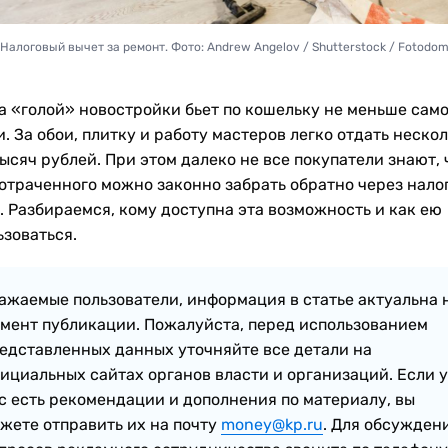
Налоговый вычет за ремонт. Фото: Andrew Angelov / Shutterstock / Fotodo
а «голой» новостройки бьет по кошельку не меньше сам
. За обои, плитку и работу мастеров легко отдать неско
ысяч рублей. При этом далеко не все покупатели знают, 
потраченного можно законно забрать обратно через нало
. Разбираемся, кому доступна эта возможность и как ею
ьзоваться.
ажаемые пользователи, информация в статье актуальна 
мент публикации. Пожалуйста, перед использованием
едставленных данных уточняйте все детали на
ициальных сайтах органов власти и организаций. Если у
с есть рекомендации и дополнения по материалу, вы
жете отправить их на почту
money@kp.ru
. Для обсужден