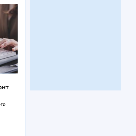
онт
ого