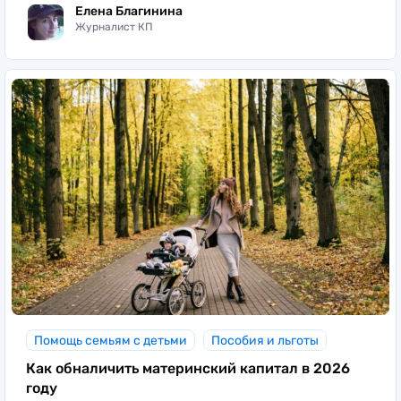
Елена Благинина
коммуникаций;
Журналист КП
• обновление всех несущих конструкций дома
или их некоторой части.
Обратите внимание, что не каждая дача с точки
зрения закона считается жилым домом.
Поэтому и материнский капитал потратить на
летний домик нельзя.
Помощь семьям с детьми
Пособия и льготы
Как обналичить материнский капитал в 2026
году