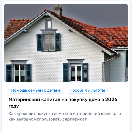
проведение работ, влекущих увеличение
размеров существующей жилплощади, —
объясняет
адвокат Виктория Шакина
.
Реконструировать на средства материнского
капитала разрешено не квартиру, а только
индивидуальный жилой дом в собственности
заявителя. Увеличение жилплощади может
происходить за счет пристройки
дополнительного этажа, тамбура, мансарды и
так далее.
Помощь семьям с детьми
Пособия и льготы
Кроме того, к реконструкции относятся:
Материнский капитал на покупку дома в 2026
году
• реорганизация пространства дома;
Как проходит покупка дома под материнский капитал и
• переоборудование зоны чердака под жилую
как выгодно использовать сертификат
зону;
• строительство инженерных систем и