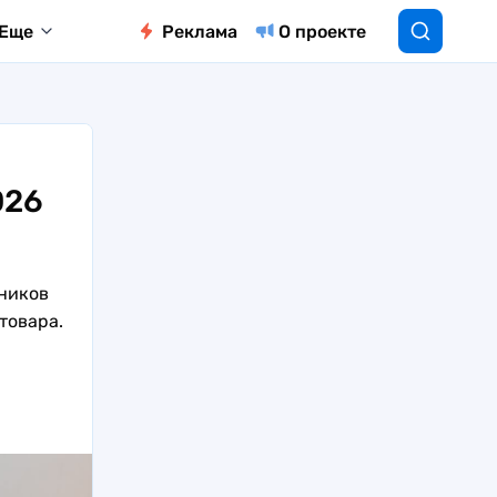
Еще
Реклама
О проекте
026
дников
товара.