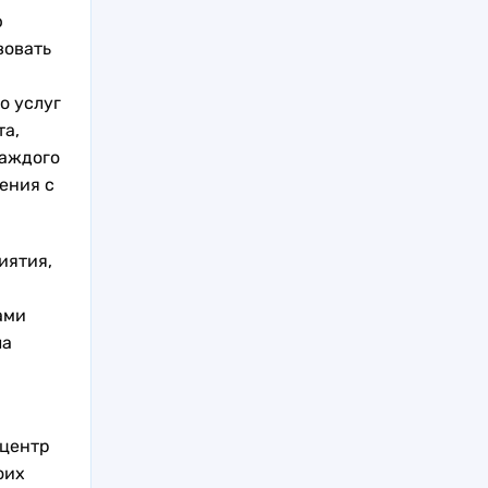
ю
вовать
о услуг
та,
каждого
ения с
иятия,
ами
ла
 центр
оих