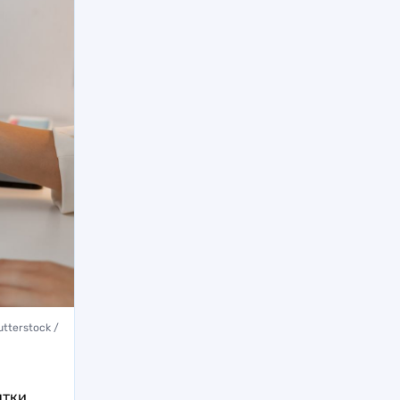
tterstock /
ятки