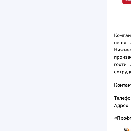
Компан
персона
Нижнем
произв
гостин
сотруд
Контак
Телефон
Адрес:
«Проф