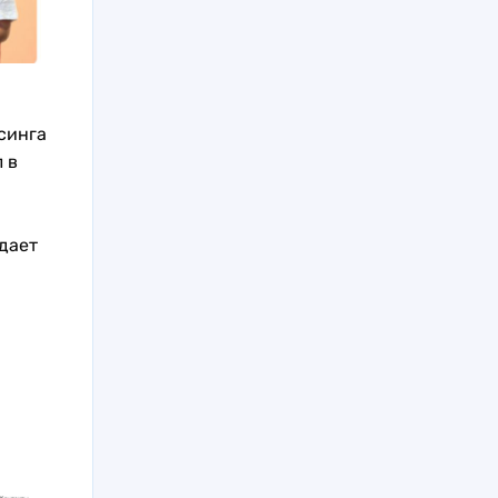
синга
 в
дает