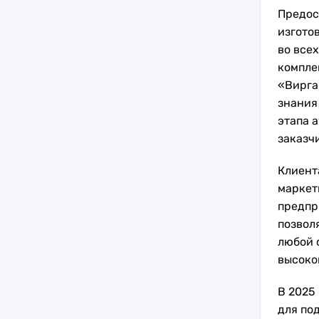
Предос
изгото
во все
компле
«Вирга
знания
этапа 
заказч
Клиент
маркет
предпр
позвол
любой 
высоко
В 2025
для по