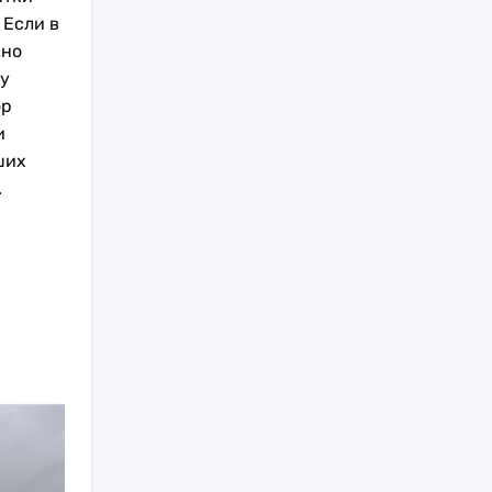
 Если в
жно
у
ор
и
ших
.