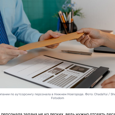
пании по аутсорсингу персонала в Нижнем Новгороде. Фото: ChadaYui / Shu
Fotodom
 персонала задача не из легких, ведь нужно отсеять дес