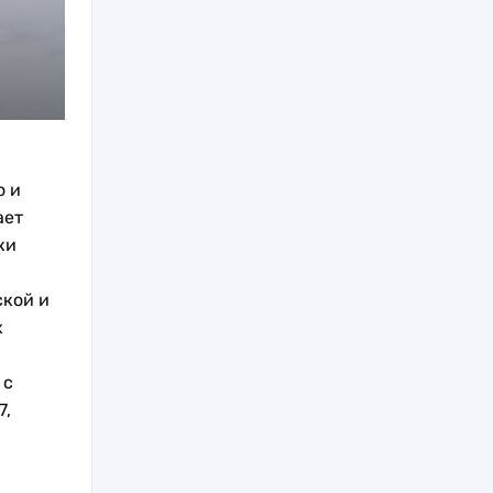
о и
ает
ки
ской и
х
 с
7,