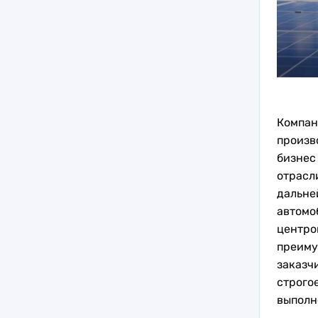
Компан
произв
бизнес
отрасл
дальне
автомо
центро
преиму
заказчи
строго
выполн