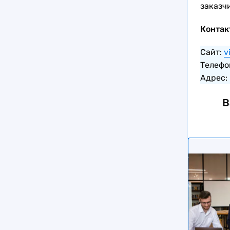
заказч
Контак
Сайт:
v
Телефо
Адрес: 
В