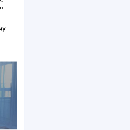
Х,
ит
му