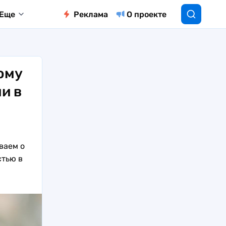
Еще
Реклама
О проекте
ому
и в
ваем о
тью в