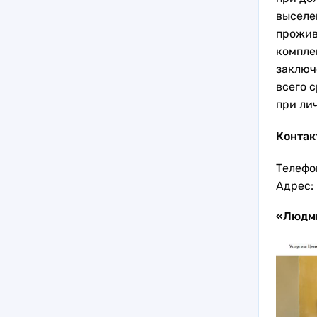
выселе
прожив
компле
заключ
всего 
при ли
Контак
Телефон
Адрес:
«Людм