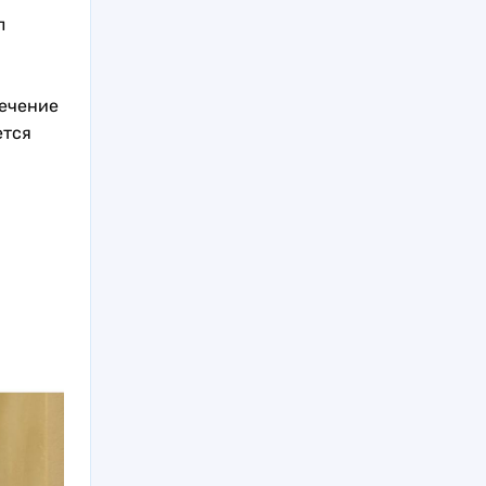
л
течение
ется