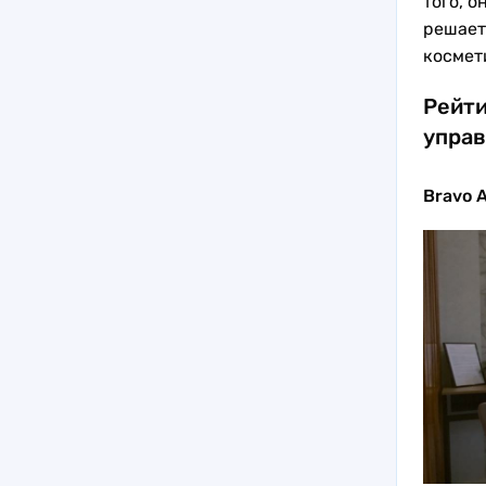
того, о
решает
космет
Рейти
упра
Bravo 