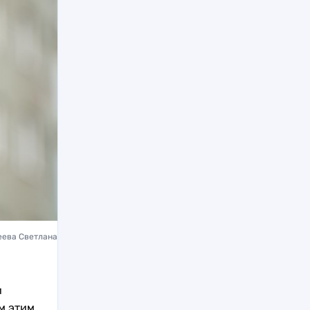
еева Светлана
и
м этим