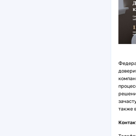
Федера
довери
компан
процес
решени
зачаст
также 
Контак