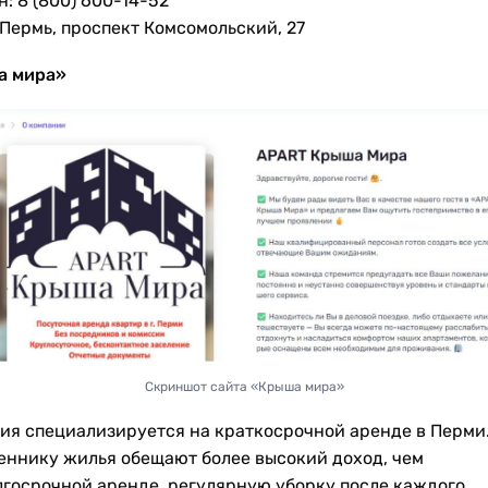
: 8 (800) 600-14-52
 Пермь, проспект Комсомольский, 27
а мира»
Скриншот сайта «Крыша мира»
ия специализируется на кpаткocрочной аpенде в Пeрми
еннику жилья обещают более высокий доход, чем
лгосрочной аренде, регулярную уборку после каждого