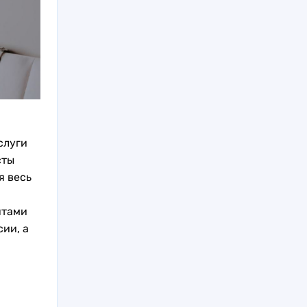
слуги
сты
я весь
нтами
ии, а