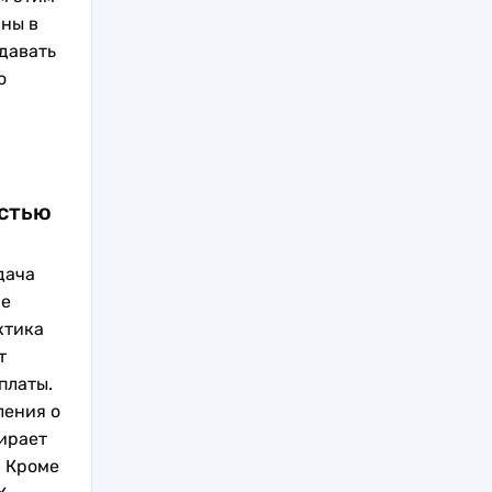
ны в
давать
о
остью
дача
ие
ктика
т
платы.
ления о
ирает
. Кроме