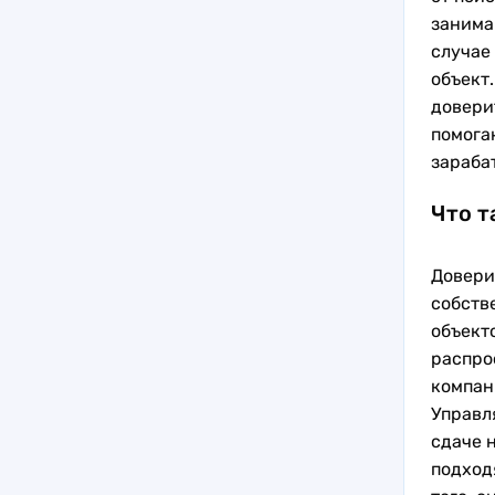
занима
случае
объект
довери
помога
зараба
Что т
Довери
собств
объект
распро
компан
Управл
сдаче 
подход