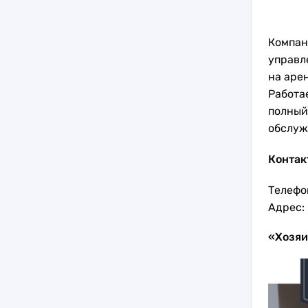
Компан
управл
на арен
Работа
полный
обслуж
Контак
Телефон
Адрес:
«Хозяи