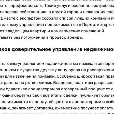
ются профессионалы. Такие услуги особенно востребова
 переезда собственника в другой город и нежелания про
. Вместе с экспертом собрали список лучших компаний п
тельному управлению недвижимостью в Перми, которые
ют владельцам квартир и коммерческих помещений
тывать без погружения в процесс аренды.
акое доверительное управление недвижим
тельным управлением недвижимостью называется пере
енником имущества другому лицу права на распоряжен
ом для извлечения прибыли. Особенно широко такая пра
странена на рынке жилья. Владелец квартиры разрешае
ии сдавать ее арендаторам за оговоренный процент от о
яющий берет на себя все этапы сделки: публикует объяв
недвижимости в аренду, общается с арендаторами и выб
ящих, заключает договоры, ежемесячно получает оплату