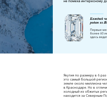
не помеха интересному до
Каждый че
родом из Я
Первые мес
более 60 ле
здесь ведет
Якутия по размеру в 6 ра
это самый большой регион
земле около миллиона че
в Краснодаре. Но в отлич
холодный из обжитых рег
находится за Северным П