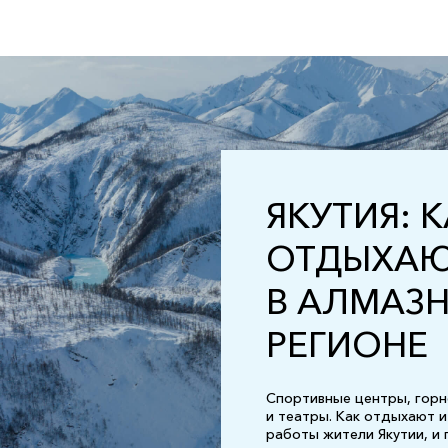
ЯКУТИЯ: 
ОТДЫХА
В АЛМАЗ
РЕГИОНЕ
Спортивные центры, гор
и театры. Как отдыхают и
работы жители Якутии, и 