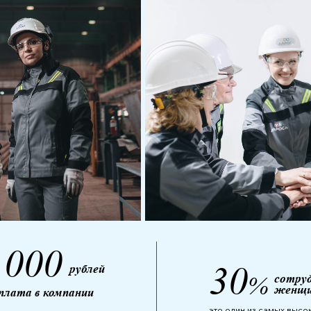
 000
30
рублей
сотру
%
женщ
плата в компании
это один из самых высо