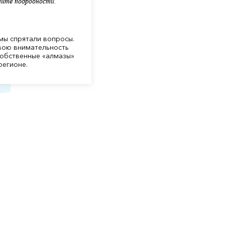
айте подробности.
 мы спрятали вопросы.
вою внимательность
собственные «алмазы»
регионе.