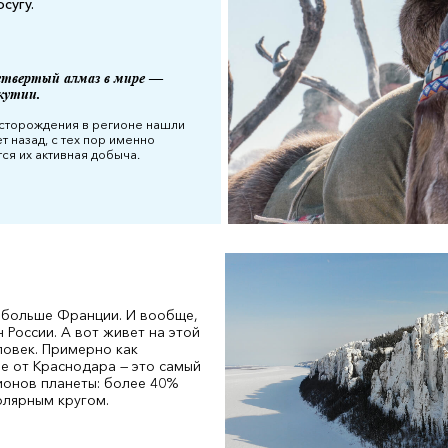
сугу.
твертый алмаз в мире —
кутии.
торождения в регионе нашли
т назад, с тех пор именно
ся их активная добыча.
з больше Франции. И вообще,
 России. А вот живет на этой
ловек. Примерно как
ие от Краснодара — это самый
ионов планеты: более 40%
олярным кругом.