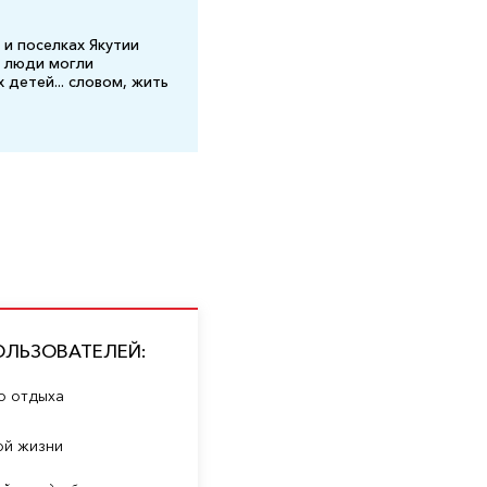
 и поселках Якутии
х люди могли
 детей... словом, жить
ОЛЬЗОВАТЕЛЕЙ:
го отдыха
ой жизни