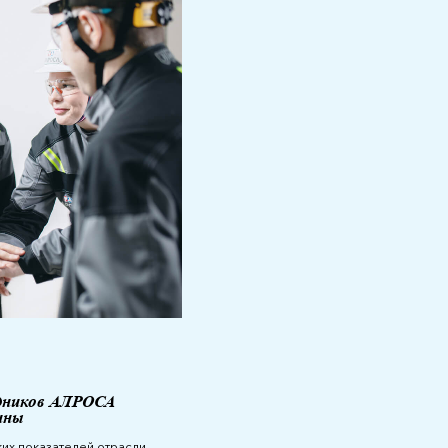
дников АЛРОСА
ины
ких показателей отрасли