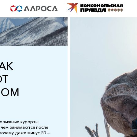
КАК
ЮТ
НОМ
нолыжные курорты
 чем занимаются после
почему даже минус 50 —