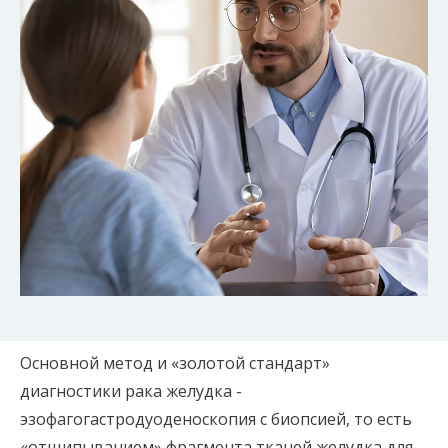
Восемь
видов
Основной метод и «золотой стандарт»
диагностики рака желудка -
эзофагогастродуоденоскопия с биопсией, то есть
«отщипыванием» фрагмента тканей желудка для