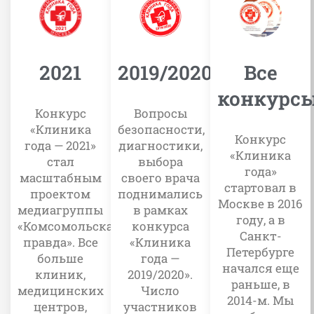
2019/2020
Все
2021
конкурс
Вопросы
Конкурс
безопасности,
«Клиника
Конкурс
диагностики,
года — 2021»
«Клиника
выбора
стал
года»
своего врача
масштабным
стартовал в
поднимались
проектом
Москве в 2016
в рамках
медиагруппы
году, а в
конкурса
«Комсомольская
Санкт-
«Клиника
правда». Все
Петербурге
года —
больше
начался еще
2019/2020».
клиник,
раньше, в
Число
медицинских
2014-м. Мы
участников
центров,