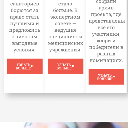
собрали
стало
санаториев
архив
больше. В
борются за
проекта, где
экспертном
право стать
представлены
совете —
лучшими и
все его
ведущие
предложить
участники,
специалисты
клиентам
жюри и
медицинских
выгодные
победители в
учреждений.
условия.
разных
номинациях.
УЗНАТЬ
УЗНАТЬ
БОЛЬШЕ
БОЛЬШЕ
УЗНАТЬ
БОЛЬШЕ