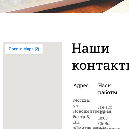
Наши
контакт
Адрес
Часы
работы
Москва,
ул.
Пн-Пт:
Новодмитровская,
10:00–
5а стр. 8,
18:00
ДЦ
Сб-Вс:
«Дмитровский»
Выходные